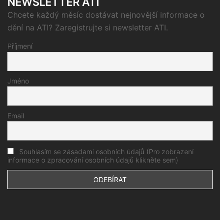
NEWSLETTER ATI
Chcete každý měsíc dostávat nejnovější informace o
dění na ATI? Zaregistrujte si newsletter ATI.
Příjmení
Jméno
Email
Souhlasím se zásadami osobních údajů (Pro zobrazení
informace o zpracování osobních údajů klikněte sem)