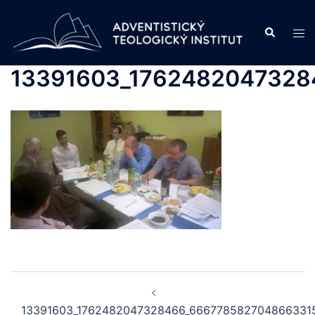
Skip
to
Search
Tog
content
men
13391603_1762482047328
Post
navigation
13391603_1762482047328466_666778582704866331