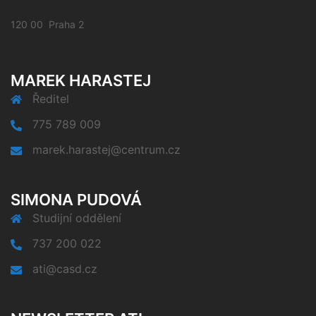
120 00 Praha 2
MAREK HARASTEJ
Ředitel
775 789 009
marek.harastej@centrum.cz
SIMONA PUDOVÁ
Studijní oddělení
737 200 022
ati@casd.cz