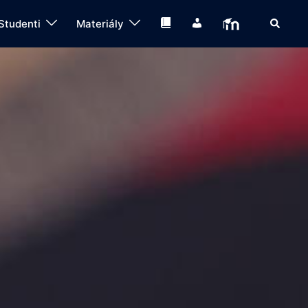
Search
Knihovna
IS
Moodle
Studenti
Materiály