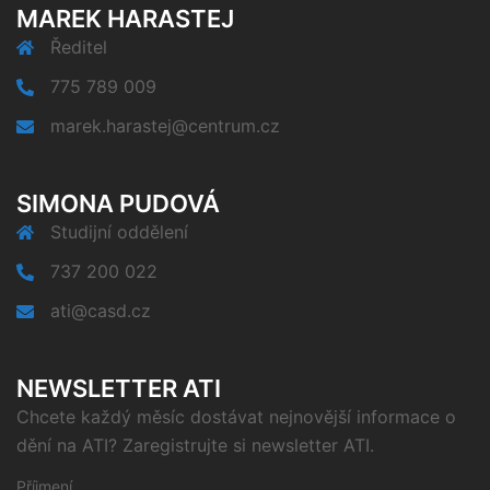
MAREK HARASTEJ
Ředitel
775 789 009
marek.harastej@centrum.cz
SIMONA PUDOVÁ
Studijní oddělení
737 200 022
ati@casd.cz
NEWSLETTER ATI
Chcete každý měsíc dostávat nejnovější informace o
dění na ATI? Zaregistrujte si newsletter ATI.
Příjmení