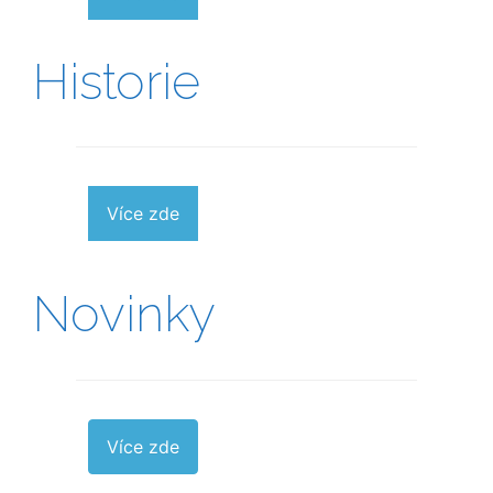
Historie
Více zde
Novinky
Více zde