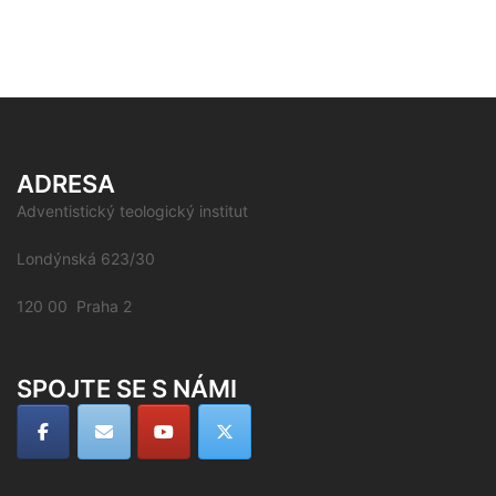
ADRESA
Adventistický teologický institut
Londýnská 623/30
120 00 Praha 2
SPOJTE SE S NÁMI