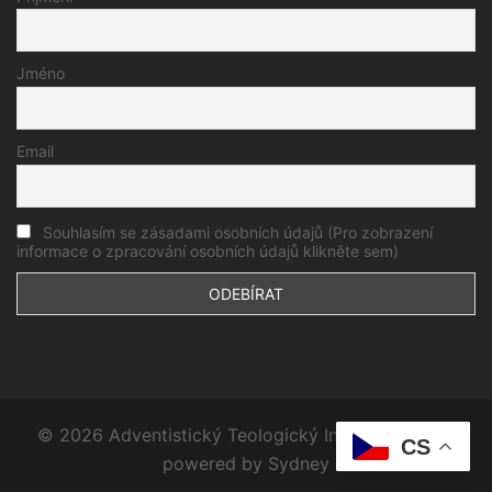
Jméno
Email
Souhlasím se zásadami osobních údajů (Pro zobrazení
informace o zpracování osobních údajů klikněte sem)
© 2026 Adventistický Teologický Institut. Proudly
CS
powered by
Sydney