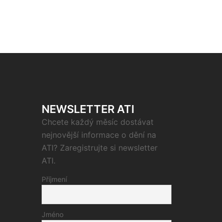
NEWSLETTER ATI
Chcete každý měsíc dostávat
nejnovější informace o dění na
ATI? Zaregistrujte si newsletter
ATI.
Příjmení
Jméno