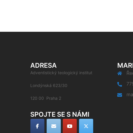
ADRESA
MAR
Adventistický teologický institut
Řed
77
Londýnská 623/30
ma
120 00 Praha 2
SPOJTE SE S NÁMI