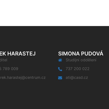
EK HARASTEJ
SIMONA PUDOVÁ
itel
Studijní oddělení
5 789 009
737 200 022
rek.harastej@centrum.cz
ati@casd.cz