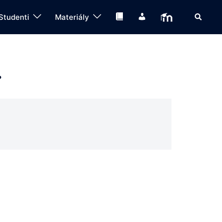
Search
Knihovna
IS
Moodle
Studenti
Materiály
.