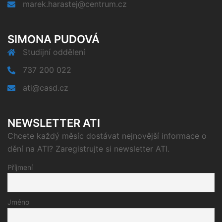
marek.harastej@centrum.cz
SIMONA PUDOVÁ
Studijní oddělení
737 200 022
ati@casd.cz
NEWSLETTER ATI
Chcete každý měsíc dostávat nejnovější informace o
dění na ATI? Zaregistrujte si newsletter ATI.
Příjmení
Jméno