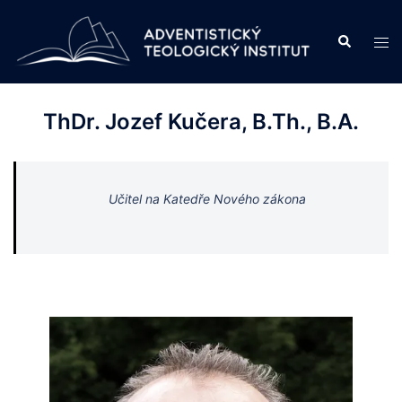
Skip
to
Search
Tog
content
men
ThDr. Jozef Kučera, B.Th., B.A.
Učitel na Katedře Nového zákona