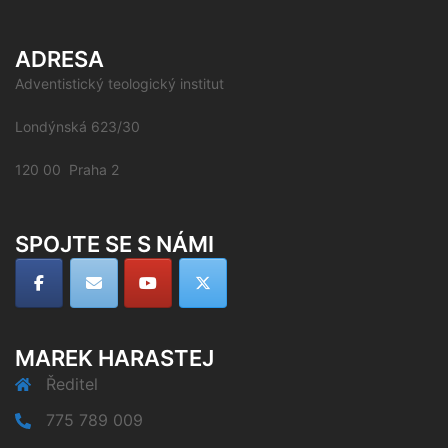
ADRESA
Adventistický teologický institut
Londýnská 623/30
120 00 Praha 2
SPOJTE SE S NÁMI
MAREK HARASTEJ
Ředitel
775 789 009