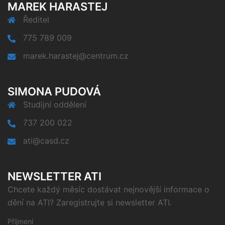
MAREK HARASTEJ
Ředitel
775 789 009
marek.harastej@centrum.cz
SIMONA PUDOVÁ
Studijní oddělení
737 200 022
ati@casd.cz
NEWSLETTER ATI
Chcete každý měsíc dostávat nejnovější informace o
dění na ATI? Zaregistrujte si newsletter ATI.
Příjmení