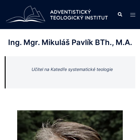
Skip
to
Search
Tog
content
men
Ing. Mgr. Mikuláš Pavlík BTh., M.A.
Učitel na Katedře systematické teologie