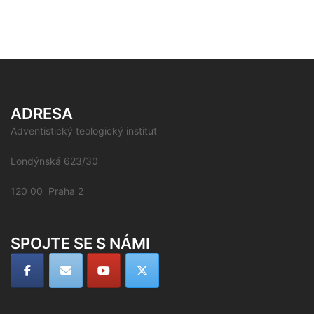
ADRESA
Adventistický teologický institut
Londýnská 623/30
120 00 Praha 2
SPOJTE SE S NÁMI