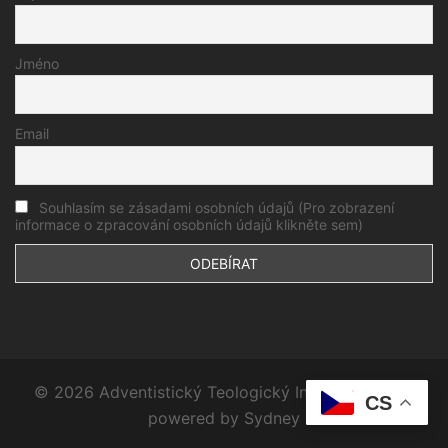
Jméno
Email
Souhlasím se zásadami osobních údajů (Pro zobrazení
informace o zpracování osobních údajů klikněte sem)
© 2026 Adventistický Teologický Institut. Proudly
CS
powered by
Sydney