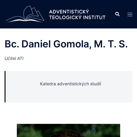
Skip
to
Search
Tog
content
men
Bc. Daniel Gomola, M. T. S.
Učitel ATI
Katedra adventistických studií