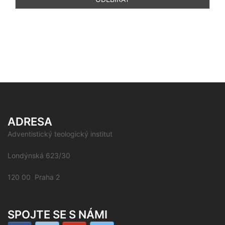
ADRESA
Adventistický teologický institut
Londýnská 623/30
120 00 Praha 2
SPOJTE SE S NÁMI