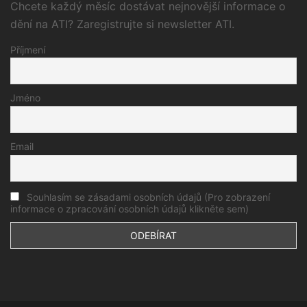
Chcete každý měsíc dostávat nejnovější informace o
dění na ATI? Zaregistrujte si newsletter ATI.
Příjmení
Jméno
Email
Souhlasím se zásadami osobních údajů (Pro zobrazení
informace o zpracování osobních údajů klikněte sem)