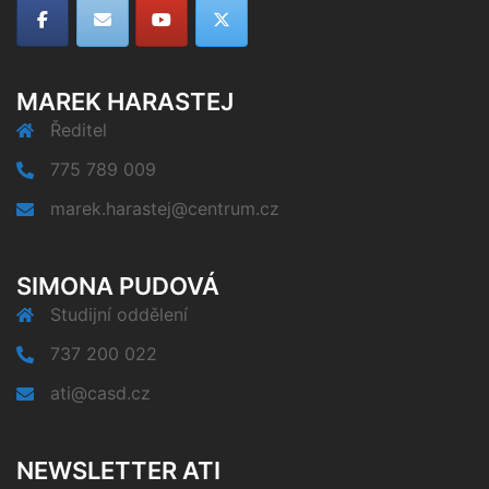
MAREK HARASTEJ
Ředitel
775 789 009
marek.harastej@centrum.cz
SIMONA PUDOVÁ
Studijní oddělení
737 200 022
ati@casd.cz
NEWSLETTER ATI