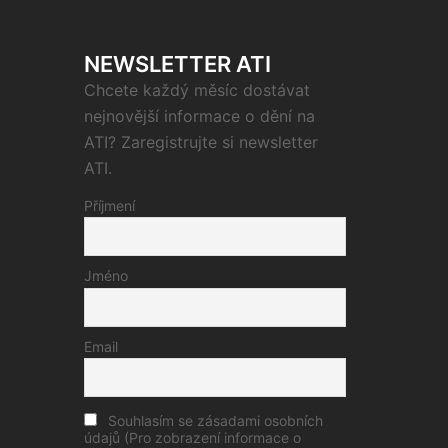
NEWSLETTER ATI
Chcete každý měsíc dostávat
nejnovější informace o dění na
ATI? Zaregistrujte si newsletter
ATI.
Příjmení
Jméno
Email
Souhlasím se zásadami osobních
údajů (Pro zobrazení informace o