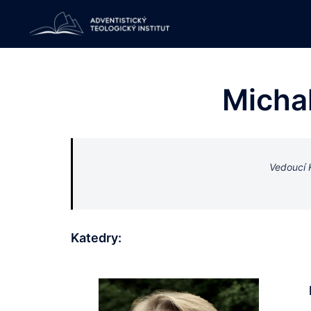
Skip
to
content
Michal
Vedoucí 
Katedry: