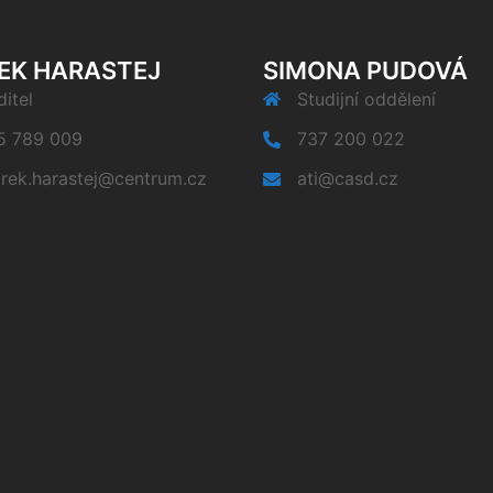
EK HARASTEJ
SIMONA PUDOVÁ
itel
Studijní oddělení
5 789 009
737 200 022
rek.harastej@centrum.cz
ati@casd.cz