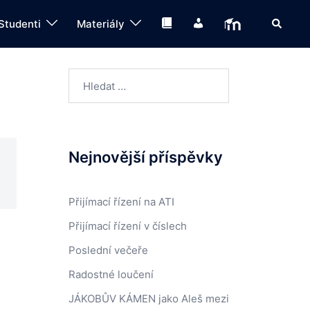
Search
Knihovna
IS
Moodle
Studenti
Materiály
Vyhledávání
Nejnovější příspěvky
Přijímací řízení na ATI
Přijímací řízení v číslech
Poslední večeře
Radostné loučení
JÁKOBŮV KÁMEN jako Aleš mezi