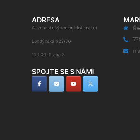
ADRESA
MAR
Adventistický teologický institut
Řed
77
Londýnská 623/30
ma
120 00 Praha 2
SPOJTE SE S NÁMI