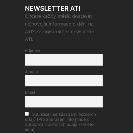
NEWSLETTER ATI
Chcete každý měsíc dostávat
nejnovější informace o dění na
ATI? Zaregistrujte si newsletter
ATI.
Příjmení
Jméno
Email
Souhlasím se zásadami osobních
údajů (Pro zobrazení informace o
zpracování osobních údajů klikněte
sem)