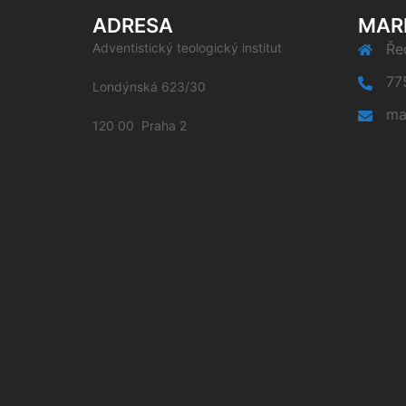
ADRESA
MAR
Adventistický teologický institut
Řed
77
Londýnská 623/30
ma
120 00 Praha 2