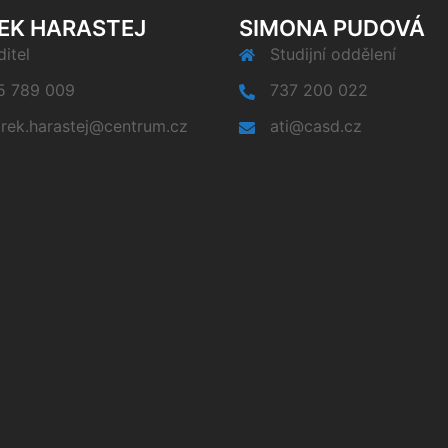
EK HARASTEJ
SIMONA PUDOVÁ
itel
Studijní oddělení
5 789 009
737 200 022
rek.harastej@centrum.cz
ati@casd.cz