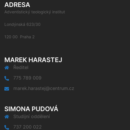
ADRESA
Adventistický teologický institut
Londýnská 623/30
120 00 Praha 2
MAREK HARASTEJ
Ředitel
775 789 009
marek.harastej@centrum.cz
SIMONA PUDOVÁ
Studijní oddělení
737 200 022