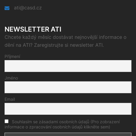
ati@casd.cz
NEWSLETTER ATI
Chcete každý měsíc dostávat nejnovější informace o
dění na ATI? Zaregistrujte si newsletter ATI.
Příjmení
Jméno
Email
Souhlasím se zásadami osobních údajů (Pro zobrazení
informace o zpracování osobních údajů klikněte sem)