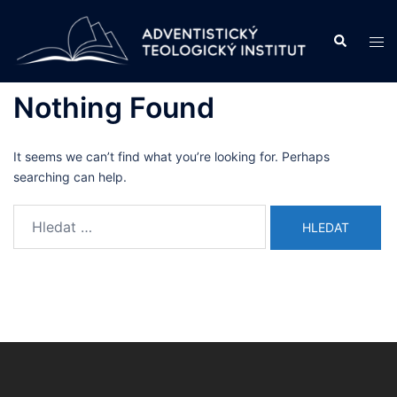
Skip
to
Search
Tog
content
men
Nothing Found
It seems we can’t find what you’re looking for. Perhaps
searching can help.
Vyhledávání