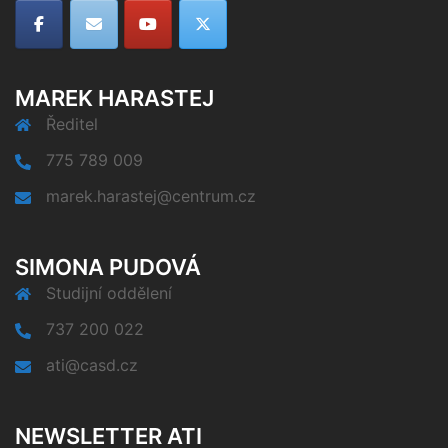
MAREK HARASTEJ
Ředitel
775 789 009
marek.harastej@centrum.cz
SIMONA PUDOVÁ
Studijní oddělení
737 200 022
ati@casd.cz
NEWSLETTER ATI