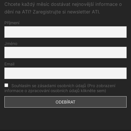
Chcete každý měsíc dostávat nejnovější informace o
dění na ATI? Zaregistrujte si newsletter ATI.
Příjmení
Jméno
Email
Souhlasím se zásadami osobních údajů (Pro zobrazení
informace o zpracování osobních údajů klikněte sem)