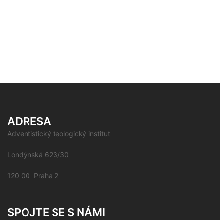
ADRESA
Adventistický teologický institut
Londýnská 623/30
120 00 Praha 2
SPOJTE SE S NÁMI