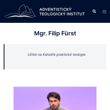
Skip
to
Search
Tog
content
men
Mgr. Filip Fürst
Učitel na Katedře praktické teologie