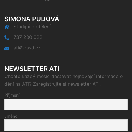
SIMONA PUDOVÁ
Studijní oddělení
737 200 022
ati@casd.cz
NEWSLETTER ATI
Chcete každý měsíc dostávat nejnovější informace o
dění na ATI? Zaregistrujte si newsletter ATI.
Příjmení
Jméno