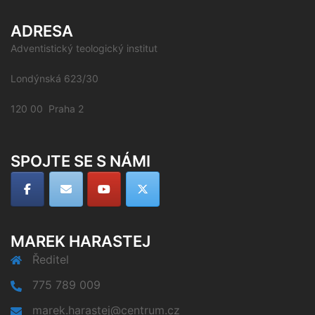
ADRESA
Adventistický teologický institut
Londýnská 623/30
120 00 Praha 2
SPOJTE SE S NÁMI
MAREK HARASTEJ
Ředitel
775 789 009
marek.harastej@centrum.cz