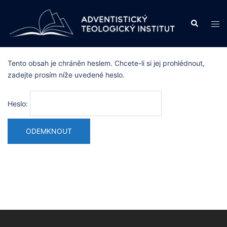
Skip
to
Search
Tog
content
men
Tento obsah je chráněn heslem. Chcete-li si jej prohlédnout,
zadejte prosím níže uvedené heslo.
Heslo: