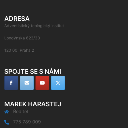
ADRESA
Adventistický teologický institut
Londýnská 623/30
120 00 Praha 2
SPOJTE SE S NÁMI
MAREK HARASTEJ
Ředitel
775 789 009