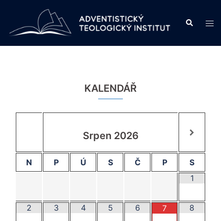
Skip
to
Search
Tog
content
men
KALENDÁŘ
Srpen
2026
N
P
Ú
S
Č
P
S
1
2
3
4
5
6
8
7