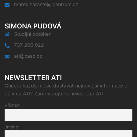
marek.harastej@centrum.cz
SIMONA PUDOVÁ
Studijní oddělení
737 200 022
ati@casd.cz
NEWSLETTER ATI
Chcete každý měsíc dostávat nejnovější informace o
dění na ATI? Zaregistrujte si newsletter ATI.
Příjmení
Jméno