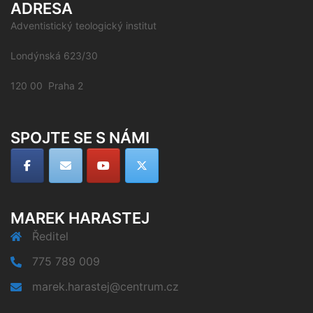
ADRESA
Adventistický teologický institut
Londýnská 623/30
120 00 Praha 2
SPOJTE SE S NÁMI
MAREK HARASTEJ
Ředitel
775 789 009
marek.harastej@centrum.cz