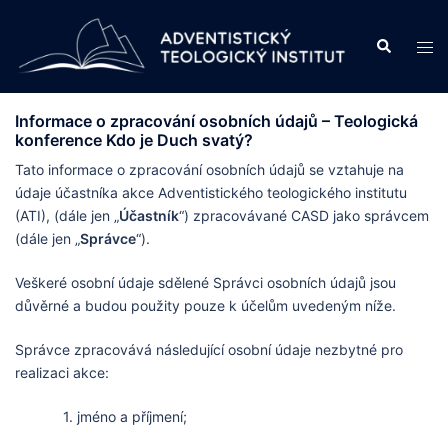
Skip
to
Search
Tog
content
men
Informace o zpracování osobních údajů – Teologická
konference Kdo je Duch svatý?
Tato informace o zpracování osobních údajů se vztahuje na
údaje účastníka akce Adventistického teologického institutu
(ATI), (dále jen „
Účastník
“) zpracovávané CASD jako správcem
(dále jen „
Správce
“).
Veškeré osobní údaje sdělené Správci osobních údajů jsou
důvěrné a budou použity pouze k účelům uvedeným níže.
Správce zpracovává následující osobní údaje nezbytné pro
realizaci akce:
1. jméno a příjmení;