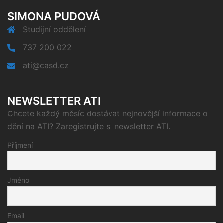
SIMONA PUDOVÁ
Studijní oddělení
737 200 022
ati@casd.cz
NEWSLETTER ATI
Chcete každý měsíc dostávat nejnovější informace o
dění na ATI? Zaregistrujte si newsletter ATI.
Příjmení
Jméno
Email