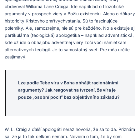
obdivoval Williama Lane Craiga. Ide napríklad o filozofické
argumenty v prospech viery v Božiu existenciu. Alebo o dôkazy
historicity Kristovho zmŕtvychvstania. Sú to fascinujúce
polemiky. Ale, samozrejme, nie sú pre každého. No a existuje aj
partikulárna (teologická) apologetika – napríklad adventistická,
kde už ide o obhajobu adventnej viery zoči voči námietkam
alternatívnych teológií. Je to samostatný svet. Pre mňa určite
zaujímavý.
Lze podle Tebe víru v Boha obhájit racionálními
argumenty? Jak reagovat na tvrzení, že víra je
pouze „osobní pocit“ bez objektivního základu?
W. L. Craig a ďalší apologéti neraz hovoria, že sa to dá. Priznám
sa, že ja to tak celkom nemám. Neviem o tom, že by som