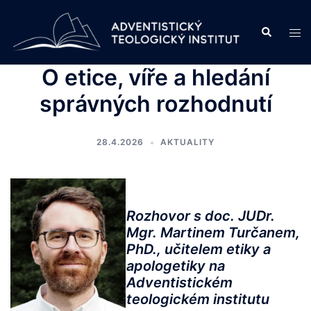
Skip
to
Search
Tog
content
men
O etice, víře a hledání
správných rozhodnutí
28.4.2026
AKTUALITY
Rozhovor s doc. JUDr.
Mgr. Martinem Turčanem,
PhD., učitelem etiky a
apologetiky na
Adventistickém
teologickém institutu