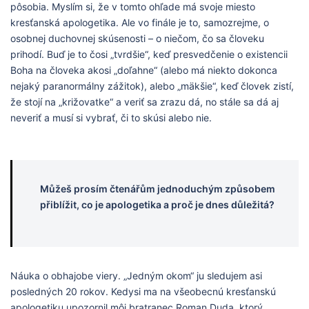
pôsobia. Myslím si, že v tomto ohľade má svoje miesto
kresťanská apologetika. Ale vo finále je to, samozrejme, o
osobnej duchovnej skúsenosti – o niečom, čo sa človeku
prihodí. Buď je to čosi „tvrdšie“, keď presvedčenie o existencii
Boha na človeka akosi „doľahne“ (alebo má niekto dokonca
nejaký paranormálny zážitok), alebo „mäkšie“, keď človek zistí,
že stojí na „križovatke“ a veriť sa zrazu dá, no stále sa dá aj
neveriť a musí si vybrať, či to skúsi alebo nie.
Můžeš prosím čtenářům jednoduchým způsobem
přiblížit, co je apologetika a proč je dnes důležitá?
Náuka o obhajobe viery. „Jedným okom“ ju sledujem asi
posledných 20 rokov. Kedysi ma na všeobecnú kresťanskú
apologetiku upozornil môj bratranec Roman Duda, ktorý