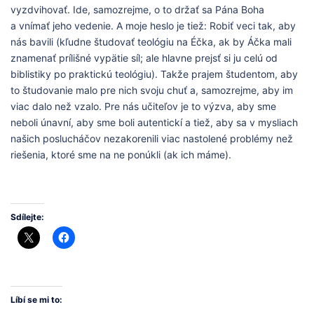
vyzdvihovať. Ide, samozrejme, o to držať sa Pána Boha
a vnímať jeho vedenie. A moje heslo je tiež: Robiť veci tak, aby
nás bavili (kľudne študovať teológiu na Éčka, ak by Áčka mali
znamenať prílišné vypätie síl; ale hlavne prejsť si ju celú od
biblistiky po praktickú teológiu). Takže prajem študentom, aby
to študovanie malo pre nich svoju chuť a, samozrejme, aby im
viac dalo než vzalo. Pre nás učiteľov je to výzva, aby sme
neboli únavní, aby sme boli autentickí a tiež, aby sa v mysliach
našich poslucháčov nezakorenili viac nastolené problémy než
riešenia, ktoré sme na ne ponúkli (ak ich máme).
Sdílejte:
Líbí se mi to: