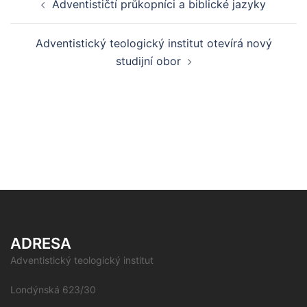
Adventističtí průkopníci a biblické jazyky
navigation
Adventistický teologický institut otevírá nový
studijní obor
ADRESA
Adventistický teologický institut
Londýnská 623/30