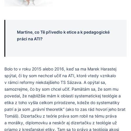
Martine, co Tě přivedlo k etice a k pedagogické
práci na ATI?
Bolo to v roku 2015 alebo 2016, keď sa ma Marek Harastej
spýtal, či by som nechcel učiť na ATI, ktoré vtedy vznikalo
v rámci reformy niekdajšieho TS Sázava. A opýtal sa,
samozrejme, čo by som chcel učiť. Pamätám sa, že som mu
povedal, že najbližšie mám k oblasti systematickej teológie a
etika z toho vyšla celkom prirodzene, kdeže do systematiky
patrí a ja som „právní theoretik“ (ako to zas rád hovorí jeho brat
Tomáš). Dizertačku z teórie práva som robil na tému práva
a morálky, diplomovku a neskôr aj dizertačku z teológie už
priamo z kresťanskej etiky. Tam sa to právo a teológia akosi