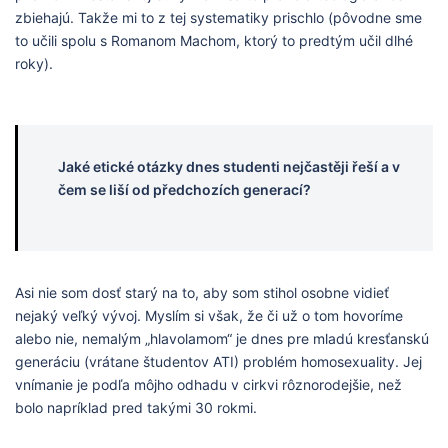
zbiehajú. Takže mi to z tej systematiky prischlo (pôvodne sme
to učili spolu s Romanom Machom, ktorý to predtým učil dlhé
roky).
Jaké etické otázky dnes studenti nejčastěji řeší a v
čem se liší od předchozích generací?
Asi nie som dosť starý na to, aby som stihol osobne vidieť
nejaký veľký vývoj. Myslím si však, že či už o tom hovoríme
alebo nie, nemalým „hlavolamom“ je dnes pre mladú kresťanskú
generáciu (vrátane študentov ATI) problém homosexuality. Jej
vnímanie je podľa môjho odhadu v cirkvi rôznorodejšie, než
bolo napríklad pred takými 30 rokmi.