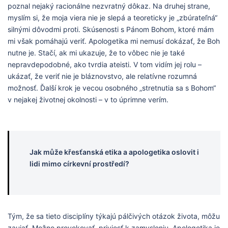
poznal nejaký racionálne nezvratný dôkaz. Na druhej strane,
myslím si, že moja viera nie je slepá a teoreticky je „zbúrateľná“
silnými dôvodmi proti. Skúsenosti s Pánom Bohom, ktoré mám
mi však pomáhajú veriť. Apologetika mi nemusí dokázať, že Boh
nutne je. Stačí, ak mi ukazuje, že to vôbec nie je také
nepravdepodobné, ako tvrdia ateisti. V tom vidím jej rolu –
ukázať, že veriť nie je bláznovstvo, ale relatívne rozumná
možnosť. Ďalší krok je vecou osobného „stretnutia sa s Bohom“
v nejakej životnej okolnosti – v to úprimne verím.
Jak může křesťanská etika a apologetika oslovit i
lidi mimo církevní prostředí?
Tým, že sa tieto disciplíny týkajú pálčivých otázok života, môžu
zaujať. Možno provokovať, priviesť k zamysleniu. Apologetika je