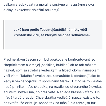
celkom zredukovať na morálne správne a nesprávne slová
a činy, akokoľvek dôležitú rolu hrajú.
Jaké jsou podle Tebe nejčastější námitky vůči
křesťanské víře, se kterými se dnes setkáváme?
Pred nejakým časom som bol opakovane konfrontovaný so
skepticizmom a v mojej „sociálnej bubline“, ak to tak môžem
nazvať, som sa stretol s vedeckými a filozofickými námietkami
voči viere. Takého človeka „neukamarádíte k obrácení,“ ako to
kedysi pekne vyjadril už spomínaný Marek H. Ono sa to vlastne
nedá pri nikom. Ale skeptika, na rozdiel od otvoreného človeka,
ani veľmi nezaujíma, čo prežívate. Nehľadá krásne vzťahy. On
hľadá tvrdú pravdu. Chce skrátka vedieť, či naozaj existuje to,
čo tvrdíte, že existuje. Aspoň tak na mňa ľudia tohto „strihu“