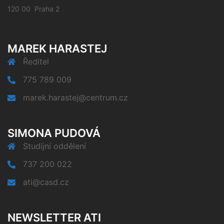
120 00 Praha 2
MAREK HARASTEJ
Ředitel
775 789 009
marek.harastej@centrum.cz
SIMONA PUDOVÁ
Studijní oddělení
737 200 022
ati@casd.cz
NEWSLETTER ATI