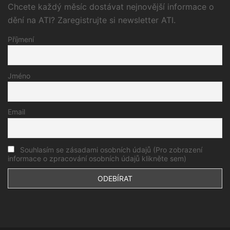
Chcete každý měsíc dostávat nejnovější informace o
dění na ATI? Zaregistrujte si newsletter ATI.
Příjmení
Jméno
Email
Souhlasím se zásadami osobních údajů (Pro zobrazení
informace o zpracování osobních údajů klikněte sem)