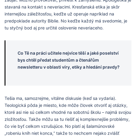
stavaná na kontakt s neveriacimi. Kresťanská etika je skôr
internejšou záležitosťou, keďže už operuje napríklad na
predpoklade autority Biblie. No keďže každý má svedomie, je
tu styčný bod aj pre určité oslovenie neveriaceho.
Co Tě na práci učitele nejvíce těší a jaké poselství
bys chtěl předat studentům a čtenářům
newsletteru v oblasti víry, etiky a hledání pravdy?
Tešia ma, samozrejme, vitálne diskusie (keď sa vydaria).
Teologická pôda je miesto, kde môže človek otvoriť aj otázky,
ktoré asi nie sú celkom vhodné na sobotnú školu – najmä svojou
zložitosťou. Takže môžu sa tu riešiť aj komplexnejšie problémy,
čo vie byť celkom vzrušujúce. No platí aj šalamúnovské
„robeniu kníh niet konca,“ takže to nechcem nejako zvlášť