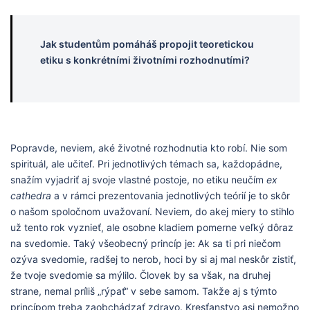
Jak studentům pomáháš propojit teoretickou
etiku s konkrétními životními rozhodnutími?
Popravde, neviem, aké životné rozhodnutia kto robí. Nie som
spirituál, ale učiteľ. Pri jednotlivých témach sa, každopádne,
snažím vyjadriť aj svoje vlastné postoje, no etiku neučím
ex
cathedra
a v rámci prezentovania jednotlivých teórií je to skôr
o našom spoločnom uvažovaní. Neviem, do akej miery to stihlo
už tento rok vyznieť, ale osobne kladiem pomerne veľký dôraz
na svedomie. Taký všeobecný princíp je: Ak sa ti pri niečom
ozýva svedomie, radšej to nerob, hoci by si aj mal neskôr zistiť,
že tvoje svedomie sa mýlilo. Človek by sa však, na druhej
strane, nemal príliš „rýpať“ v sebe samom. Takže aj s týmto
princípom treba zaobchádzať zdravo. Kresťanstvo asi nemožno