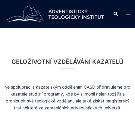
Skip
to
Search
Tog
content
men
CELOŽIVOTNÍ VZDĚLÁVÁNÍ KAZATELŮ
Ve spolupráci s kazatelským oddělením CASD připravujeme pro
kazatele studijní programy, kde by si mohli nejen rozšířit a
prohloubit své teologické vzdělání, ale také získat magisterský
titul některé ze zahraničních adventistických univerzit.