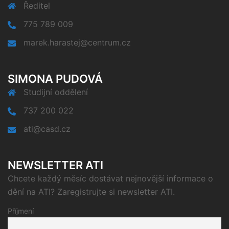
Ředitel
775 789 009
marek.harastej@centrum.cz
SIMONA PUDOVÁ
Studijní oddělení
737 200 022
ati@casd.cz
NEWSLETTER ATI
Chcete každý měsíc dostávat nejnovější informace o
dění na ATI? Zaregistrujte si newsletter ATI.
Příjmení