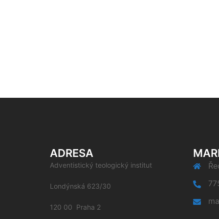
ADRESA
MAR
Adventistický teologický institut
Řed
77
Londýnská 623/30
ma
120 00 Praha 2