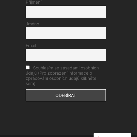
Příjmení
Jméno
Email
Souhlasím se zásadami osobních
údajů (Pro zobrazení informace o
zpracování osobních údajů klikněte
sem)