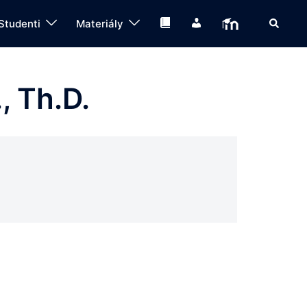
Search
Knihovna
IS
Moodle
Studenti
Materiály
, Th.D.