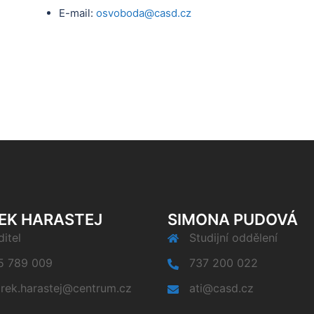
E-mail:
osvoboda@casd.cz
EK HARASTEJ
SIMONA PUDOVÁ
itel
Studijní oddělení
5 789 009
737 200 022
rek.harastej@centrum.cz
ati@casd.cz