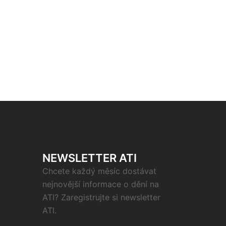
NEWSLETTER ATI
Chcete každý měsíc dostávat
nejnovější informace o dění na
ATI? Zaregistrujte si newsletter
ATI.