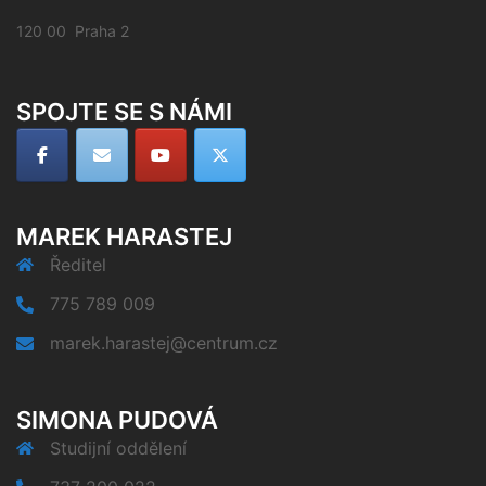
120 00 Praha 2
SPOJTE SE S NÁMI
MAREK HARASTEJ
Ředitel
775 789 009
marek.harastej@centrum.cz
SIMONA PUDOVÁ
Studijní oddělení