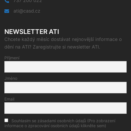
737 200 022
ati@casd.cz
NEWSLETTER ATI
Chcete každý měsíc dostávat nejnovější informace o
dění na ATI? Zaregistrujte si newsletter ATI.
Příjmení
Jméno
Email
Souhlasím se zásadami osobních údajů (Pro zobrazení
informace o zpracování osobních údajů klikněte sem)