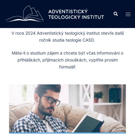
Skip
to
Search
Tog
content
men
V roce 2024 Adventistický teologický institut otevře další
ročník studia teologie CASD.
Máte-li o studium zájem a chcete být včas informováni o
přihláškách, přijímacích zkouškách, vyplňte prosím
formulář.