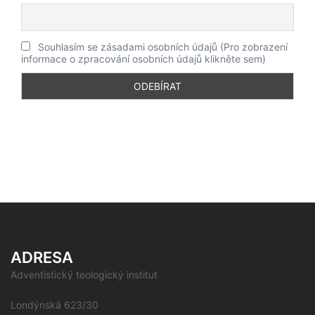
Souhlasím se zásadami osobních údajů (Pro zobrazení
informace o zpracování osobních údajů klikněte sem)
ADRESA
Adventistický teologický institut
Londýnská 623/30