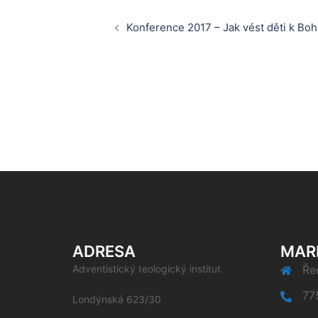
Post
Konference 2017 – Jak vést děti k Bo
navigation
ADRESA
MAR
Adventistický teologický institut
Řed
77
Londýnská 623/30