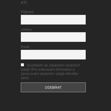
ATI.
Příjmení
Jméno
Email
Souhlasím se zásadami osobních
údajů (Pro zobrazení informace o
zpracování osobních údajů klikněte
sem)