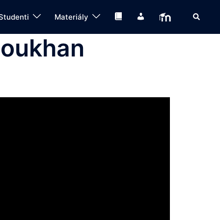
Search
Knihovna
IS
Moodle
Studenti
Materiály
Doukhan