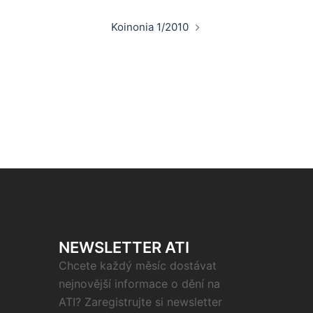
Koinonia 1/2010
NEWSLETTER ATI
Chcete každý měsíc dostávat
nejnovější informace o dění na
ATI? Zaregistrujte si newsletter