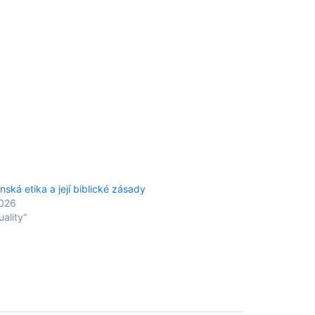
nská etika a její biblické zásady
2026
uality“