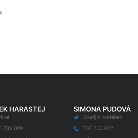
hu
EK HARASTEJ
SIMONA PUDOVÁ
itel
Studijní oddělení
5 789 009
737 200 022