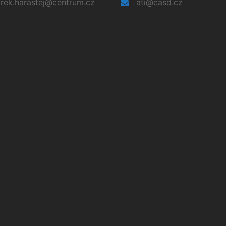
rek.harastej@centrum.cz
ati@casd.cz