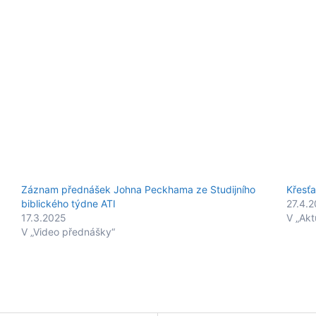
Záznam přednášek Johna Peckhama ze Studijního
Křesťa
biblického týdne ATI
27.4.
17.3.2025
V „Akt
V „Video přednášky“