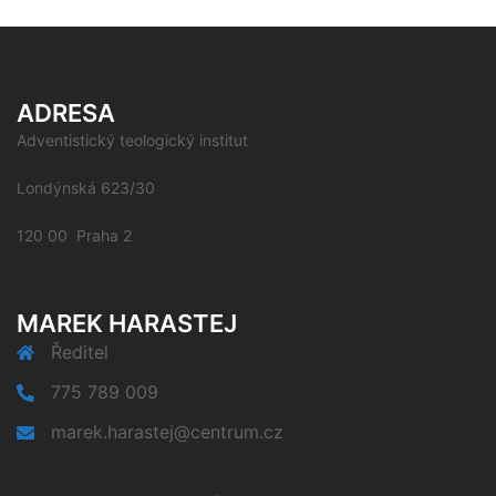
ADRESA
Adventistický teologický institut
Londýnská 623/30
120 00 Praha 2
MAREK HARASTEJ
Ředitel
775 789 009
marek.harastej@centrum.cz