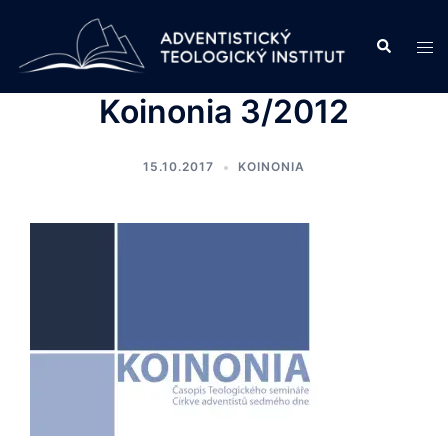
Skip
to
Search
Tog
content
men
Koinonia 3/2012
15.10.2017
KOINONIA