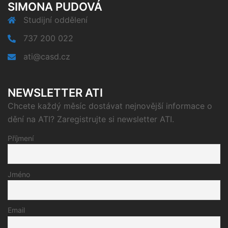
SIMONA PUDOVÁ
Studijní oddělení
737 200 022
ati@casd.cz
NEWSLETTER ATI
Chcete každý měsíc dostávat nejnovější informace o
dění na ATI? Zaregistrujte si newsletter ATI.
Příjmení
Jméno
Email