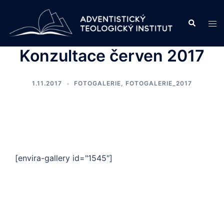
Skip
to
Search
Tog
content
men
Konzultace červen 2017
1.11.2017
FOTOGALERIE
,
FOTOGALERIE_2017
[envira-gallery id="1545"]