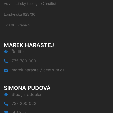
Adventistický teologický institut
Londýnská 623/30
120 00 Praha 2
MAREK HARASTEJ
Ředitel
775 789 009
marek.harastej@centrum.cz
SIMONA PUDOVÁ
Studijní oddělení
737 200 022
ati@casd.cz