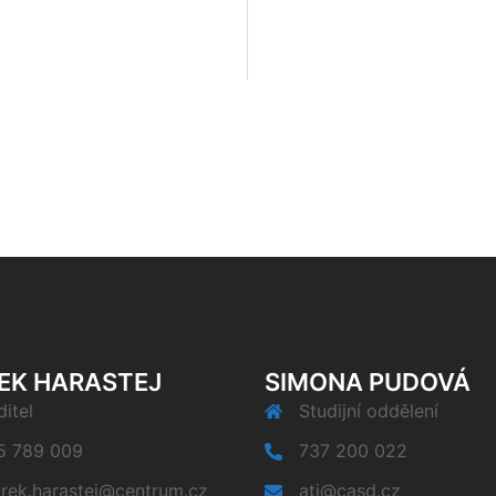
EK HARASTEJ
SIMONA PUDOVÁ
itel
Studijní oddělení
5 789 009
737 200 022
rek.harastej@centrum.cz
ati@casd.cz