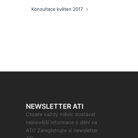
Konzultace květen 2017
NEWSLETTER ATI
Chcete každý měsíc dostávat
nejnovější informace o dění na
ATI? Zaregistrujte si newsletter