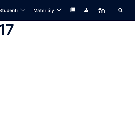
Search
Knihovna
IS
Moodle
Studenti
Materiály
17