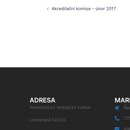
Post
Akreditační komise – únor 2017
navigation
ADRESA
MAR
Adventistický teologický institut
Řed
77
Londýnská 623/30
ma