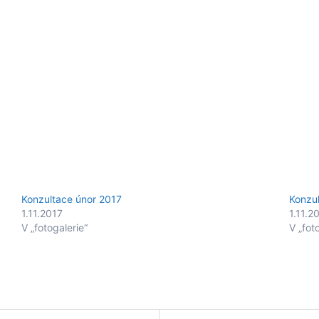
Konzultace únor 2017
Konzu
1.11.2017
1.11.2
V „fotogalerie“
V „fot