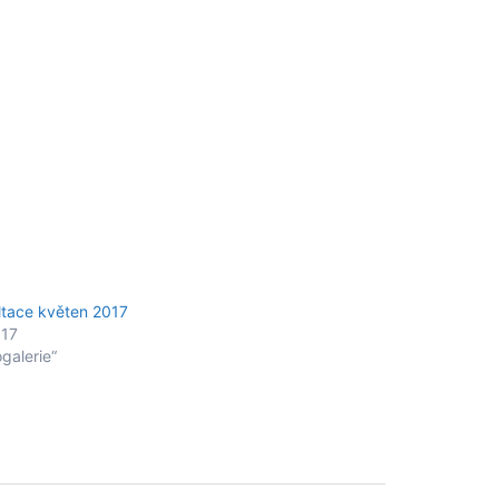
ltace květen 2017
017
ogalerie“