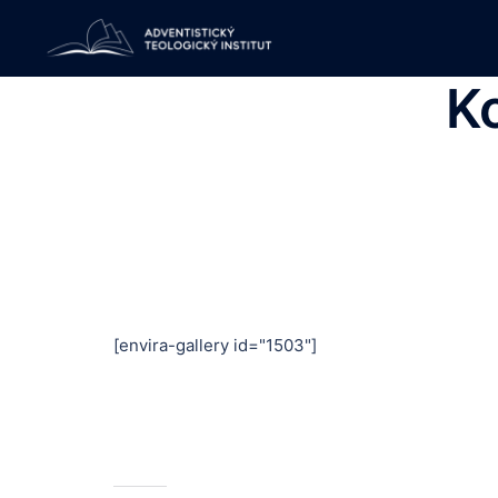
Skip
to
content
K
[envira-gallery id="1503"]