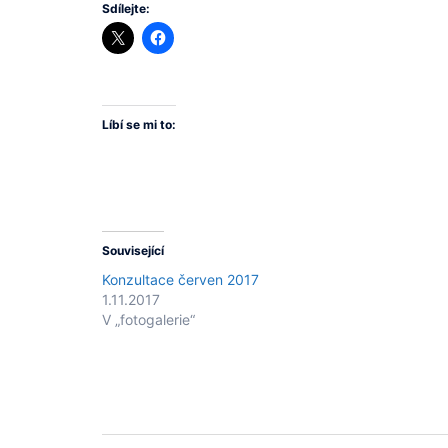
Sdílejte:
Líbí se mi to:
Související
Konzultace červen 2017
1.11.2017
V „fotogalerie“