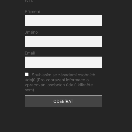
ATI.
Příjmení
Jméno
Email
Souhlasím se zásadami osobních
údajů (Pro zobrazení informace o
zpracování osobních údajů klikněte
sem)