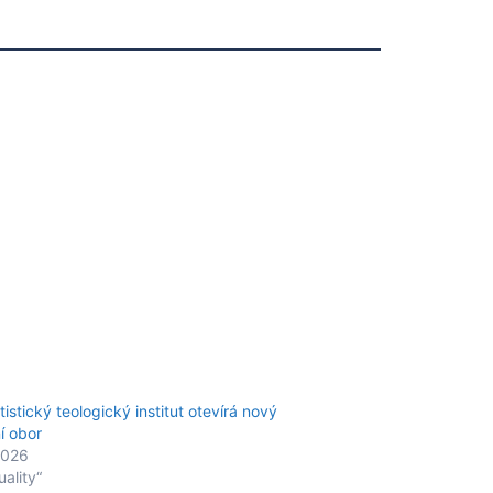
istický teologický institut otevírá nový
ní obor
2026
uality“