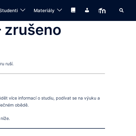
Search
Knihovna
IS
Moodle
Studenti
Materiály
– zrušeno
u ruší.
ět více informací o studiu, podívat se na výuku a
polečném obědě.
 níže.