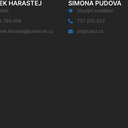
EK HARASTEJ
SIMONA PUDOVÁ
itel
Studijní oddělení
5 789 009
737 200 022
rek.harastej@centrum.cz
ati@casd.cz