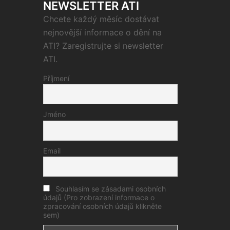
NEWSLETTER ATI
Chcete každý měsíc dostávat
nejnovější informace o dění na
ATI? Zaregistrujte si newsletter
ATI.
Příjmení
Jméno
Email
Souhlasím se zásadami osobních
údajů (Pro zobrazení informace o
zpracování osobních údajů klikněte
sem)