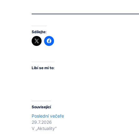
Sdílejte:
Líbí se mi to:
Související
Poslední večeře
29.7.2026
V „Aktuality“