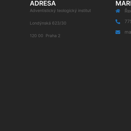
ADRESA
MAR
Adventistický teologický institut
Řed
77
Londýnská 623/30
ma
120 00 Praha 2