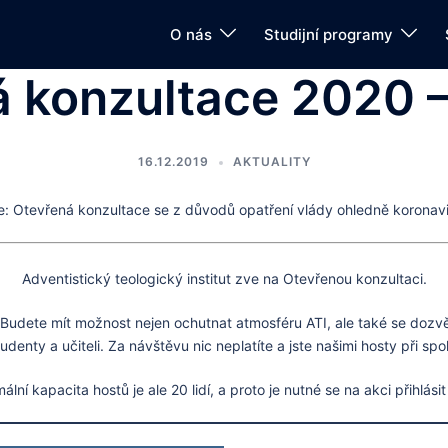
O nás
Studijní programy
 konzultace 2020 
16.12.2019
AKTUALITY
: Otevřená konzultace se z důvodů opatření vlády ohledně koronavir
Adventistický teologický institut zve na Otevřenou konzultaci.
udete mít možnost nejen ochutnat atmosféru ATI, ale také se dozvěd
tudenty a učiteli. Za návštěvu nic neplatíte a jste našimi hosty při s
ální kapacita hostů je ale 20 lidí, a proto je nutné se na akci přihlásit