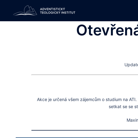
Skip
to
content
Otevřená
Update
Akce je určená všem zájemcům o studium na ATI. B
setkat se se s
Maxim