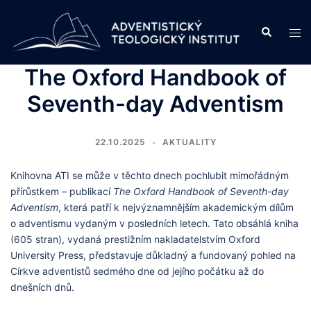
Skip
to
Search
Tog
content
men
The Oxford Handbook of
Seventh-day Adventism
22.10.2025
AKTUALITY
Knihovna ATI se může v těchto dnech pochlubit mimořádným
přírůstkem – publikací
The Oxford Handbook of Seventh-day
Adventism
, která patří k nejvýznamnějším akademickým dílům
o adventismu vydaným v posledních letech. Tato obsáhlá kniha
(605 stran), vydaná prestižním nakladatelstvím Oxford
University Press, představuje důkladný a fundovaný pohled na
Církve adventistů sedmého dne od jejího počátku až do
dnešních dnů.