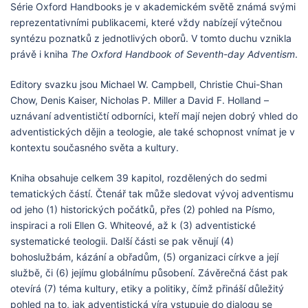
Série Oxford Handbooks je v akademickém světě známá svými
reprezentativními publikacemi, které vždy nabízejí výtečnou
syntézu poznatků z jednotlivých oborů. V tomto duchu vznikla
právě i kniha
The Oxford Handbook of Seventh-day Adventism
.
Editory svazku jsou Michael W. Campbell, Christie Chui-Shan
Chow, Denis Kaiser, Nicholas P. Miller a David F. Holland –
uznávaní adventističtí odborníci, kteří mají nejen dobrý vhled do
adventistických dějin a teologie, ale také schopnost vnímat je v
kontextu současného světa a kultury.
Kniha obsahuje celkem 39 kapitol, rozdělených do sedmi
tematických částí. Čtenář tak může sledovat vývoj adventismu
od jeho (1) historických počátků, přes (2) pohled na Písmo,
inspiraci a roli Ellen G. Whiteové, až k (3) adventistické
systematické teologii. Další části se pak věnují (4)
bohoslužbám, kázání a obřadům, (5) organizaci církve a její
službě, či (6) jejímu globálnímu působení. Závěrečná část pak
otevírá (7) téma kultury, etiky a politiky, čímž přináší důležitý
pohled na to, jak adventistická víra vstupuje do dialogu se