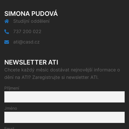
SIMONA PUDOVÁ
Studijní oddělení
737 200 022
ati@casd.cz
NEWSLETTER ATI
Chcete každý měsíc dostávat nejnovější informace o
dění na ATI? Zaregistrujte si newsletter ATI.
Příjmení
Jméno
Email