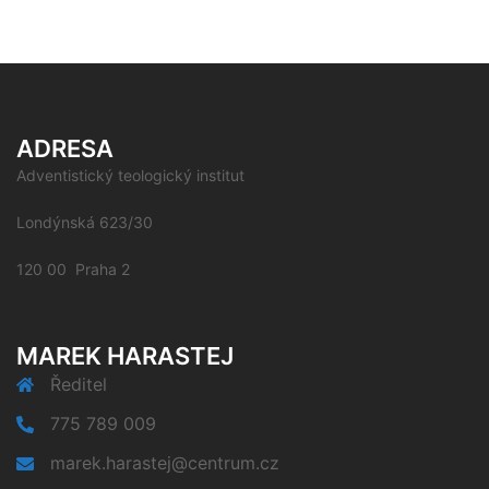
ADRESA
Adventistický teologický institut
Londýnská 623/30
120 00 Praha 2
MAREK HARASTEJ
Ředitel
775 789 009
marek.harastej@centrum.cz