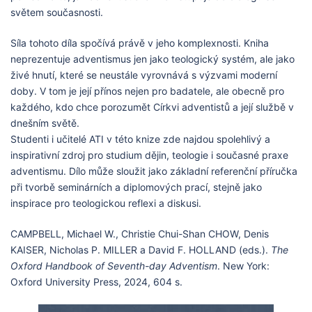
světem současnosti.
Síla tohoto díla spočívá právě v jeho komplexnosti. Kniha
neprezentuje adventismus jen jako teologický systém, ale jako
živé hnutí, které se neustále vyrovnává s výzvami moderní
doby. V tom je její přínos nejen pro badatele, ale obecně pro
každého, kdo chce porozumět Církvi adventistů a její službě v
dnešním světě.
Studenti i učitelé ATI v této knize zde najdou spolehlivý a
inspirativní zdroj pro studium dějin, teologie i současné praxe
adventismu. Dílo může sloužit jako základní referenční příručka
při tvorbě seminárních a diplomových prací, stejně jako
inspirace pro teologickou reflexi a diskusi.
CAMPBELL, Michael W., Christie Chui-Shan CHOW, Denis
KAISER, Nicholas P. MILLER a David F. HOLLAND (eds.).
The
Oxford Handbook of Seventh-day Adventism
. New York:
Oxford University Press, 2024, 604 s.