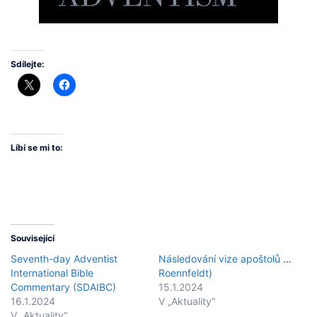
Sdílejte:
Líbí se mi to:
Související
Seventh-day Adventist
Následování vize apoštolů (Peter
International Bible
Roennfeldt)
Commentary (SDAIBC)
15.1.2024
16.1.2024
V „Aktuality“
V „Aktuality“