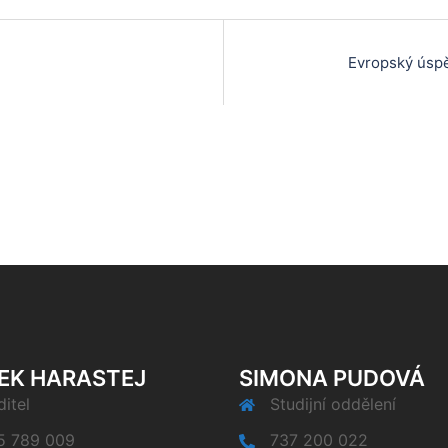
Evropský úspěc
EK HARASTEJ
SIMONA PUDOVÁ
itel
Studijní oddělení
5 789 009
737 200 022