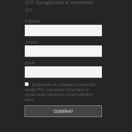
ATI? Zaregistrujte si newsletter
ATI.
Příjmení
Jméno
Email
Souhlasím se zásadami osobních
údajů (Pro zobrazení informace o
zpracování osobních údajů klikněte
sem)