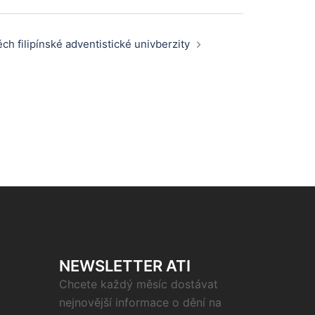
h filipínské adventistické univberzity
NEWSLETTER ATI
Chcete každý měsíc dostávat
nejnovější informace o dění na