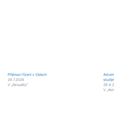
Přijímací řízení v číslech
Advent
29.7.2026
studij
V „Aktuality“
28.4.
V „Akt