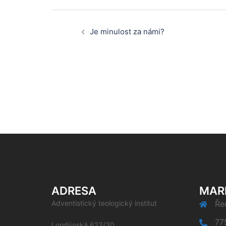
Post
Je minulost za námi?
navigation
ADRESA
MAR
Adventistický teologický institut
Řed
77
Londýnská 623/30