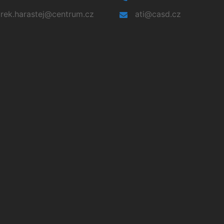
rek.harastej@centrum.cz
ati@casd.cz