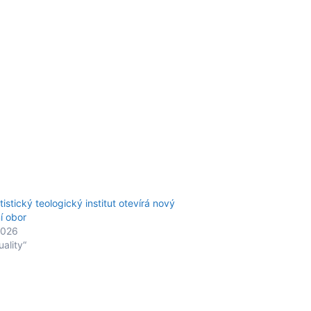
istický teologický institut otevírá nový
ní obor
2026
uality“