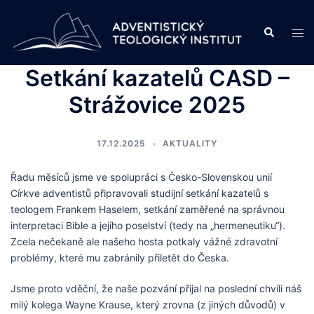
Skip
to
Search
Tog
content
men
Setkání kazatelů CASD –
Strážovice 2025
17.12.2025
AKTUALITY
Řadu měsíců jsme ve spolupráci s Česko-Slovenskou unií
Církve adventistů připravovali studijní setkání kazatelů s
teologem Frankem Haselem, setkání zaměřené na správnou
interpretaci Bible a jejího poselství (tedy na „hermeneutiku“).
Zcela nečekaně ale našeho hosta potkaly vážné zdravotní
problémy, které mu zabránily přiletět do Česka.
Jsme proto vděční, že naše pozvání přijal na poslední chvíli náš
milý kolega Wayne Krause, který zrovna (z jiných důvodů) v