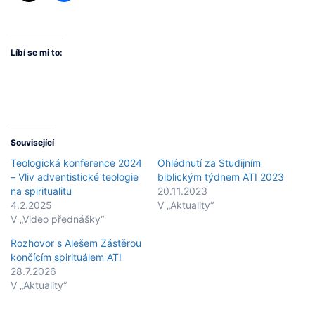
Líbí se mi to:
Související
Teologická konference 2024
Ohlédnutí za Studijním
– Vliv adventistické teologie
biblickým týdnem ATI 2023
na spiritualitu
20.11.2023
4.2.2025
V „Aktuality“
V „Video přednášky“
Rozhovor s Alešem Zástěrou
končícím spirituálem ATI
28.7.2026
V „Aktuality“