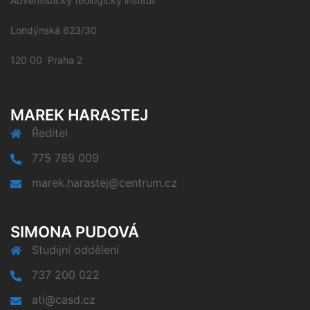
Adventistický teologický institut
Londýnská 623/30
120 00 Praha 2
MAREK HARASTEJ
Ředitel
775 789 009
marek.harastej@centrum.cz
SIMONA PUDOVÁ
Studijní oddělení
737 200 022
ati@casd.cz