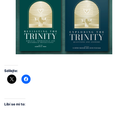
Sdílejte:
Líbí se mi to: