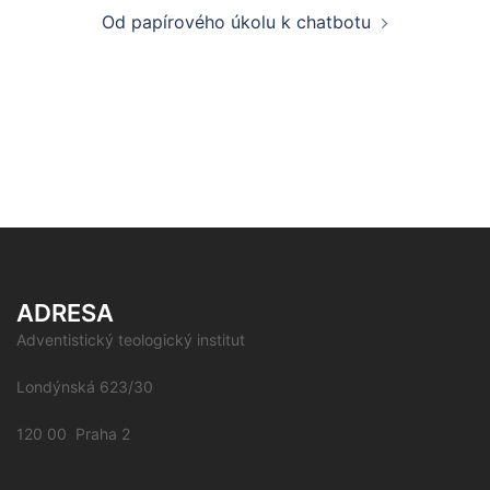
Od papírového úkolu k chatbotu
ADRESA
Adventistický teologický institut
Londýnská 623/30
120 00 Praha 2