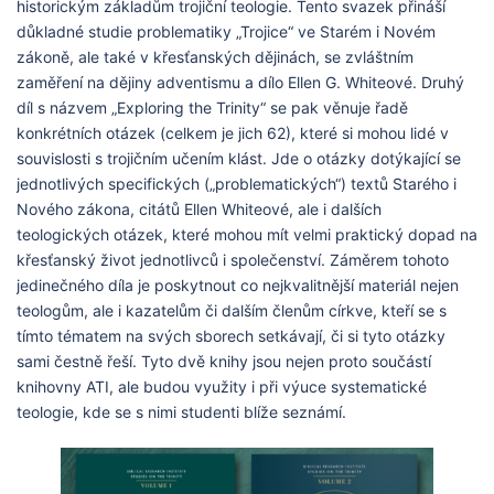
historickým základům trojiční teologie. Tento svazek přináší
důkladné studie problematiky „Trojice“ ve Starém i Novém
zákoně, ale také v křesťanských dějinách, se zvláštním
zaměření na dějiny adventismu a dílo Ellen G. Whiteové. Druhý
díl s názvem „Exploring the Trinity“ se pak věnuje řadě
konkrétních otázek (celkem je jich 62), které si mohou lidé v
souvislosti s trojičním učením klást. Jde o otázky dotýkající se
jednotlivých specifických („problematických“) textů Starého i
Nového zákona, citátů Ellen Whiteové, ale i dalších
teologických otázek, které mohou mít velmi praktický dopad na
křesťanský život jednotlivců i společenství. Záměrem tohoto
jedinečného díla je poskytnout co nejkvalitnější materiál nejen
teologům, ale i kazatelům či dalším členům církve, kteří se s
tímto tématem na svých sborech setkávají, či si tyto otázky
sami čestně řeší. Tyto dvě knihy jsou nejen proto součástí
knihovny ATI, ale budou využity i při výuce systematické
teologie, kde se s nimi studenti blíže seznámí.