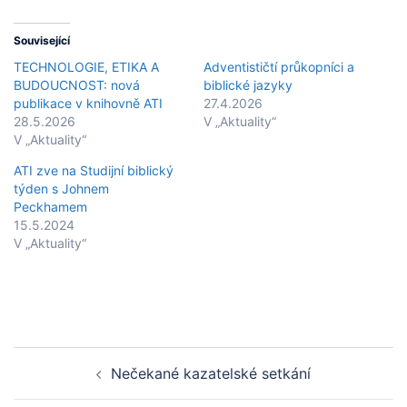
Související
TECHNOLOGIE, ETIKA A
Adventističtí průkopníci a
BUDOUCNOST: nová
biblické jazyky
publikace v knihovně ATI
27.4.2026
28.5.2026
V „Aktuality“
V „Aktuality“
ATI zve na Studijní biblický
týden s Johnem
Peckhamem
15.5.2024
V „Aktuality“
Post
Nečekané kazatelské setkání
navigation