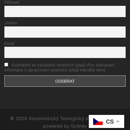
Příjmení
Jméno
Email
Souhlasím se zásadami osobních údajů (Pro zobrazení
informace o zpracování osobních údajů klikněte sem)
© 2026 Adventistický Teologický Institut. Proudly
CS
powered by
Sydney