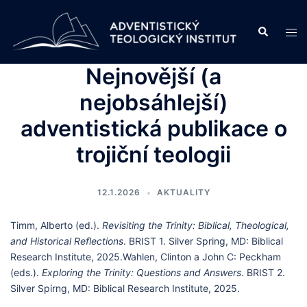
Skip
to
Search
Tog
content
men
Nejnovější (a
nejobsáhlejší)
adventistická publikace o
trojiční teologii
12.1.2026
AKTUALITY
Timm, Alberto (ed.).
Revisiting the Trinity: Biblical, Theological,
and Historical Reflections
. BRIST 1. Silver Spring, MD: Biblical
Research Institute, 2025.Wahlen, Clinton a John C: Peckham
(eds.).
Exploring the Trinity: Questions and Answers
. BRIST 2.
Silver Spirng, MD: Biblical Research Institute, 2025.