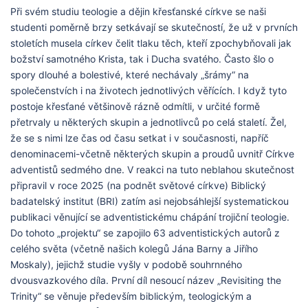
Při svém studiu teologie a dějin křesťanské církve se naši
studenti poměrně brzy setkávají se skutečností, že už v prvních
stoletích musela církev čelit tlaku těch, kteří zpochybňovali jak
božství samotného Krista, tak i Ducha svatého. Často šlo o
spory dlouhé a bolestivé, které nechávaly „šrámy“ na
společenstvích i na životech jednotlivých věřících. I když tyto
postoje křesťané většinově rázně odmítli, v určité formě
přetrvaly u některých skupin a jednotlivců po celá staletí. Žel,
že se s nimi lze čas od času setkat i v současnosti, napříč
denominacemi-včetně některých skupin a proudů uvnitř Církve
adventistů sedmého dne. V reakci na tuto neblahou skutečnost
připravil v roce 2025 (na podnět světové církve) Biblický
badatelský institut (BRI) zatím asi nejobsáhlejší systematickou
publikaci věnující se adventistickému chápání trojiční teologie.
Do tohoto „projektu“ se zapojilo 63 adventistických autorů z
celého světa (včetně našich kolegů Jána Barny a Jiřího
Moskaly), jejichž studie vyšly v podobě souhrnného
dvousvazkového díla. První díl nesoucí název „Revisiting the
Trinity“ se věnuje především biblickým, teologickým a