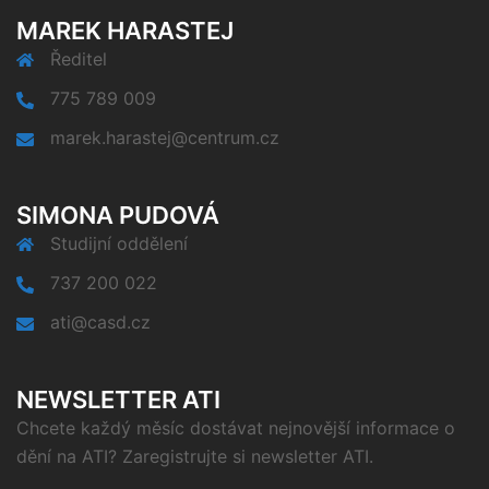
MAREK HARASTEJ
Ředitel
775 789 009
marek.harastej@centrum.cz
SIMONA PUDOVÁ
Studijní oddělení
737 200 022
ati@casd.cz
NEWSLETTER ATI
Chcete každý měsíc dostávat nejnovější informace o
dění na ATI? Zaregistrujte si newsletter ATI.