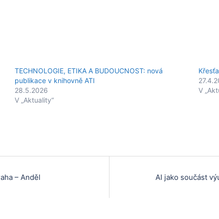
TECHNOLOGIE, ETIKA A BUDOUCNOST: nová
Křesťa
publikace v knihovně ATI
27.4.
28.5.2026
V „Akt
V „Aktuality“
aha – Anděl
AI jako součást vý