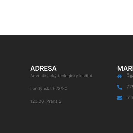
ADRESA
MAR
Adventistický teologický institut
Řed
77
Londýnská 623/30
ma
120 00 Praha 2