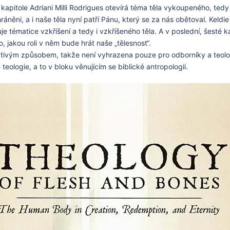
í kapitole Adriani Milli Rodrigues otevírá téma těla vykoupeného, te
áněni, a i naše těla nyní patří Pánu, který se za nás obětoval. Keldie
nuje tématice vzkříšení a tedy i vzkříšeného těla. A v poslední, šest
, jakou roli v něm bude hrát naše „tělesnost“.
čtivým způsobem, takže není vyhrazena pouze pro odborníky a teolo
 teologie, a to v bloku věnujícím se biblické antropologii.