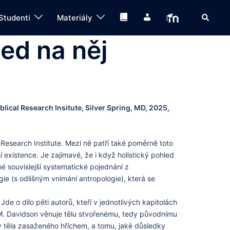
Search
Knihovna
IS
Moodle
Studenti
Materiály
led na něj
iblical Research Insitute, Silver Spring, MD, 2025,
 Research Institute. Mezi ně patří také poměrně toto
ší existence. Je zajímavé, že i když holistický pohled
é souvislejší systematické pojednání z
ie (s odlišným vnímání antropologie), která se
e o dílo pěti autorů, kteří v jednotlivých kapitolách
 M. Davidson věnuje tělu stvořenému, tedy původnímu
 těla zasaženého hříchem, a tomu, jaké důsledky