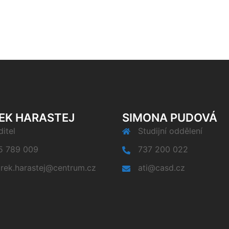
EK HARASTEJ
SIMONA PUDOVÁ
itel
Studijní oddělení
5 789 009
737 200 022
rek.harastej@centrum.cz
ati@casd.cz