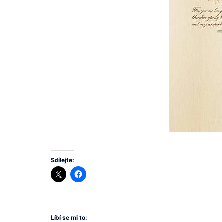
Sdílejte:
Líbí se mi to: