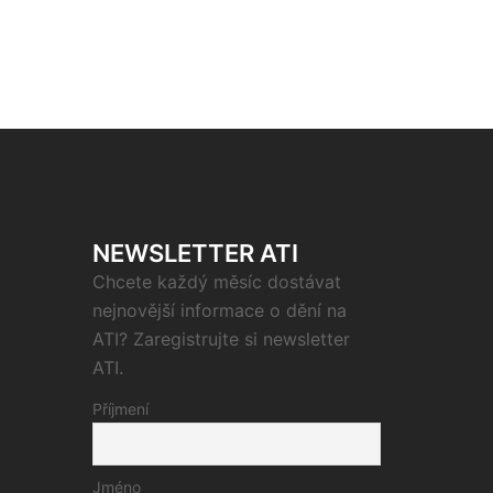
NEWSLETTER ATI
Chcete každý měsíc dostávat
nejnovější informace o dění na
ATI? Zaregistrujte si newsletter
ATI.
Příjmení
Jméno