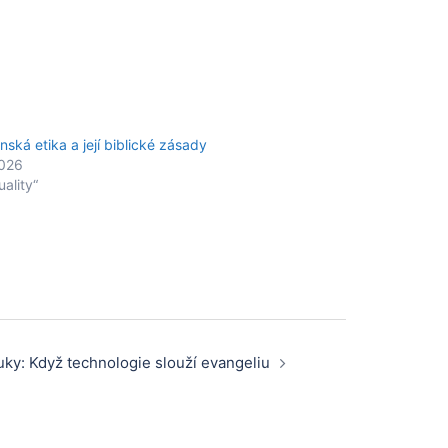
nská etika a její biblické zásady
2026
uality“
uky: Když technologie slouží evangeliu