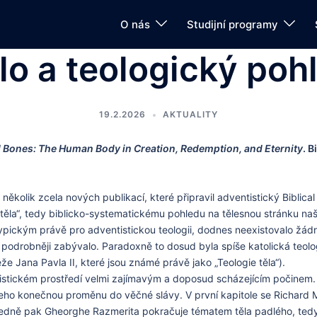
O nás
Studijní programy
lo a teologický poh
19.2.2026
AKTUALITY
 Bones: The Human Body in Creation, Redemption, and Eternity
. B
kolik zcela nových publikací, které připravil adventistický Biblical
gii těla“, tedy biblicko-systematickému pohledu na tělesnou stránku na
typickým právě pro adventistickou teologii, dodnes neexistovalo žádn
 podrobněji zabývalo. Paradoxně to dosud byla spíše katolická teolog
Jana Pavla II, které jsou známé právě jako „Teologie těla“).
istickém prostředí velmi zajímavým a doposud scházejícím počinem. Jd
 jeho konečnou proměnu do věčné slávy. V první kapitole se Richard
ledně pak Gheorghe Razmerita pokračuje tématem těla padlého, tedy