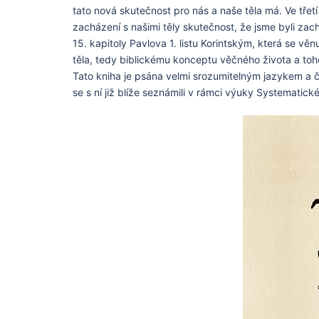
tato nová skutečnost pro nás a naše těla má. Ve třet
zacházení s našimi těly skutečnost, že jsme byli zachr
15. kapitoly Pavlova 1. listu Korintským, která se vě
těla, tedy biblickému konceptu věčného života a toho
Tato kniha je psána velmi srozumitelným jazykem a 
se s ní již blíže seznámili v rámci výuky Systematické