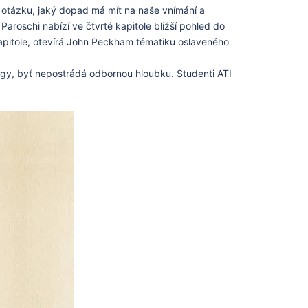
dy otázku, jaký dopad má mít na naše vnímání a
 Paroschi nabízí ve čtvrté kapitole bližší pohled do
é kapitole, otevírá John Peckham tématiku oslaveného
gy, byť nepostrádá odbornou hloubku. Studenti ATI