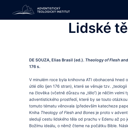
Skip
to
content
Lidské tě
DE SOUZA, Elias Brasil (ed.).
Theology of Flesh and
176 s.
V minulém roce byla knihovna ATI obohacená hned o ně
útlé dílo (jen 176 stran), které se věnuje tzv. „teolo
na člověka (včetně důrazu na „tělo“) je něčím velmi 
adventistického prostředí, které by se touto otázkou
tomuto tématu věnovala (především katecheze papeže 
Kniha
Theology of Flesh and Bones
je proto v advent
sledují cestu lidského těla od prachu v Edenu až po
Božímu ideálu, o němž čteme na počátku Bible. Nás