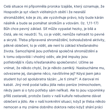
Celá situace mi připomněla proroka Izajáše, který oznamuje, že
Hospodin je syt všech viditelných obětí i že nesnáší
shromáždění, kde je zlo, ale vyzdvihuje právo, kdy bude kárán
násilník a bude se pomáhat sirotkům a vdovám. (Iz. 1,11-17)
Bůh chce pevný základ. Síť může vypadat hezky, je bílá a
čistá, ale nic neudrží. To, co je vidět, nemůže nahradit to pevné
a skryté. Třeba připravená shromáždění, bohoslužebné aktivity,
pěkné oblečení, to je vidět, ale není to základ křesťanského
života. Samozřejmě jsou potřebná společná shromáždění a
k tomu odpovídá i vhodný oděv, ale jiné impulsy jsou
potřebnější k růstu křesťanského společenství. Učíme se
vnímat, že někdo chybí, že je někdo zamlklý. Nasloucháme mu,
odvezeme jej, darujeme něco, navštívíme jej? Kdysi jsem jako
student byl od spolubratra tázán: „Je ti zima?“. A daroval mi
kabát. Jiný mně podal tašku jídla nebo peníze (mimochodem,
nikdy jsem si o tyto potřeby sám neříkal). Ale to jsou vzpomínky
příliš zastaralé, protože často v naší kultuře nebudeme dávat
oblečení a jídlo. Ale v naší konkrétní situaci, když je třeba někdo
nemocen a my známe dobrého doktora nebo když shání práci