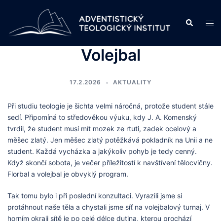
Skip
to
Search
Tog
content
men
Volejbal
17.2.2026
AKTUALITY
Při studiu teologie je šichta velmi náročná, protože student stále
sedí. Připomíná to středověkou výuku, kdy J. A. Komenský
tvrdil, že student musí mít mozek ze rtuti, zadek ocelový a
měšec zlatý. Jen měšec zlatý potěžkává pokladník na Unii a ne
student. Každá vycházka a jakýkoliv pohyb je tedy cenný.
Když skončí sobota, je večer příležitostí k navštívení tělocvičny.
Florbal a volejbal je obvyklý program.
Tak tomu bylo i při poslední konzultaci. Vyrazili jsme si
protáhnout naše těla a chystali jsme síť na volejbalový turnaj. V
horním okraji sítě je po celé délce dutina, kterou prochází