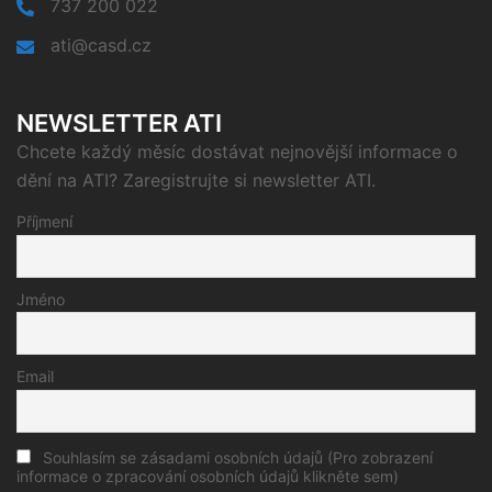
737 200 022
ati@casd.cz
NEWSLETTER ATI
Chcete každý měsíc dostávat nejnovější informace o
dění na ATI? Zaregistrujte si newsletter ATI.
Příjmení
Jméno
Email
Souhlasím se zásadami osobních údajů (Pro zobrazení
informace o zpracování osobních údajů klikněte sem)