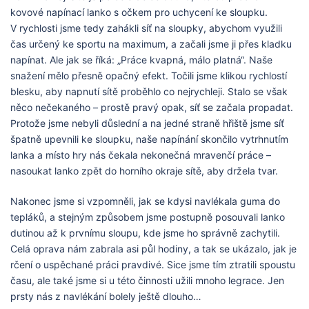
kovové napínací lanko s očkem pro uchycení ke sloupku.
V rychlosti jsme tedy zahákli síť na sloupky, abychom využili
čas určený ke sportu na maximum, a začali jsme ji přes kladku
napínat. Ale jak se říká: „Práce kvapná, málo platná“. Naše
snažení mělo přesně opačný efekt. Točili jsme klikou rychlostí
blesku, aby napnutí sítě proběhlo co nejrychleji. Stalo se však
něco nečekaného – prostě pravý opak, síť se začala propadat.
Protože jsme nebyli důslední a na jedné straně hřiště jsme síť
špatně upevnili ke sloupku, naše napínání skončilo vytrhnutím
lanka a místo hry nás čekala nekonečná mravenčí práce –
nasoukat lanko zpět do horního okraje sítě, aby držela tvar.
Nakonec jsme si vzpomněli, jak se kdysi navlékala guma do
tepláků, a stejným způsobem jsme postupně posouvali lanko
dutinou až k prvnímu sloupu, kde jsme ho správně zachytili.
Celá oprava nám zabrala asi půl hodiny, a tak se ukázalo, jak je
rčení o uspěchané práci pravdivé. Sice jsme tím ztratili spoustu
času, ale také jsme si u této činnosti užili mnoho legrace. Jen
prsty nás z navlékání bolely ještě dlouho…