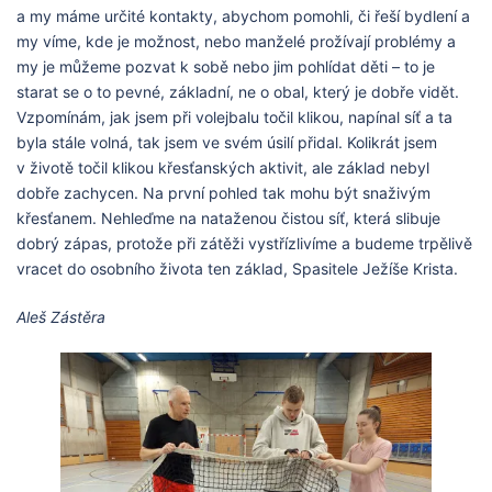
a my máme určité kontakty, abychom pomohli, či řeší bydlení a
my víme, kde je možnost, nebo manželé prožívají problémy a
my je můžeme pozvat k sobě nebo jim pohlídat děti – to je
starat se o to pevné, základní, ne o obal, který je dobře vidět.
Vzpomínám, jak jsem při volejbalu točil klikou, napínal síť a ta
byla stále volná, tak jsem ve svém úsilí přidal. Kolikrát jsem
v životě točil klikou křesťanských aktivit, ale základ nebyl
dobře zachycen. Na první pohled tak mohu být snaživým
křesťanem. Nehleďme na nataženou čistou síť, která slibuje
dobrý zápas, protože při zátěži vystřízlivíme a budeme trpělivě
vracet do osobního života ten základ, Spasitele Ježíše Krista.
Aleš Zástěra