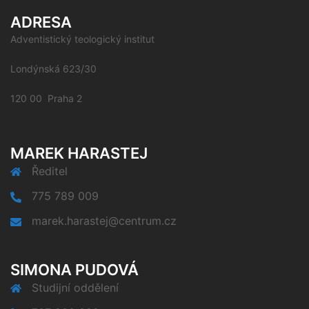
ADRESA
Adventistický teologický institut
Londýnská 623/30
120 00 Praha 2
MAREK HARASTEJ
Ředitel
775 789 009
marek.harastej@centrum.cz
SIMONA PUDOVÁ
Studijní oddělení