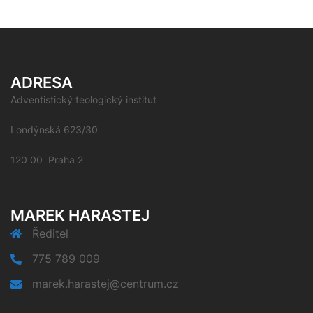
ADRESA
Adventistický teologický institut
Londýnská 623/30
120 00 Praha 2
MAREK HARASTEJ
Ředitel
775 789 009
marek.harastej@centrum.cz