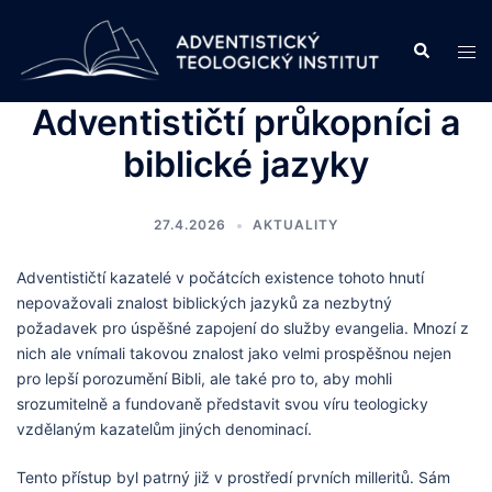
Skip
to
Search
Tog
content
men
Adventističtí průkopníci a
biblické jazyky
27.4.2026
AKTUALITY
Adventističtí kazatelé v počátcích existence tohoto hnutí
nepovažovali znalost biblických jazyků za nezbytný
požadavek pro úspěšné zapojení do služby evangelia. Mnozí z
nich ale vnímali takovou znalost jako velmi prospěšnou nejen
pro lepší porozumění Bibli, ale také pro to, aby mohli
srozumitelně a fundovaně představit svou víru teologicky
vzdělaným kazatelům jiných denominací.
Tento přístup byl patrný již v prostředí prvních milleritů. Sám