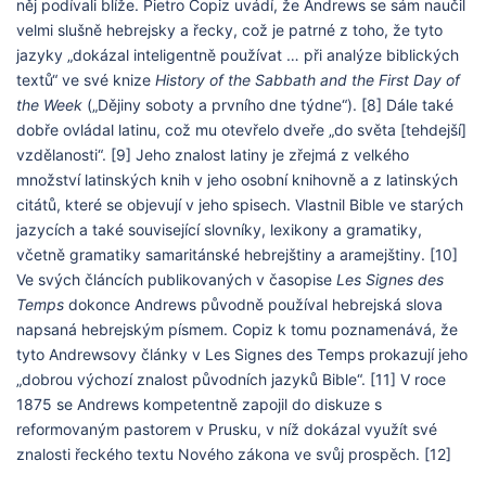
něj podívali blíže. Pietro Copiz uvádí, že Andrews se sám naučil
velmi slušně hebrejsky a řecky, což je patrné z toho, že tyto
jazyky „dokázal inteligentně používat … při analýze biblických
textů“ ve své knize
History of the Sabbath and the First Day of
the Week
(„Dějiny soboty a prvního dne týdne“). [8] Dále také
dobře ovládal latinu, což mu otevřelo dveře „do světa [tehdejší]
vzdělanosti“. [9] Jeho znalost latiny je zřejmá z velkého
množství latinských knih v jeho osobní knihovně a z latinských
citátů, které se objevují v jeho spisech. Vlastnil Bible ve starých
jazycích a také související slovníky, lexikony a gramatiky,
včetně gramatiky samaritánské hebrejštiny a aramejštiny. [10]
Ve svých článcích publikovaných v časopise
Les Signes des
Temps
dokonce Andrews původně používal hebrejská slova
napsaná hebrejským písmem. Copiz k tomu poznamenává, že
tyto Andrewsovy články v Les Signes des Temps prokazují jeho
„dobrou výchozí znalost původních jazyků Bible“. [11] V roce
1875 se Andrews kompetentně zapojil do diskuze s
reformovaným pastorem v Prusku, v níž dokázal využít své
znalosti řeckého textu Nového zákona ve svůj prospěch. [12]