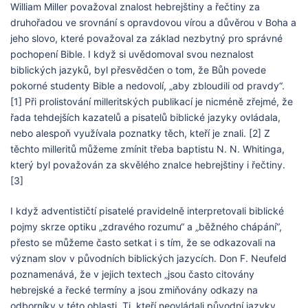
William Miller považoval znalost hebrejštiny a řečtiny za
druhořadou ve srovnání s opravdovou vírou a důvěrou v Boha a
jeho slovo, které považoval za základ nezbytný pro správné
pochopení Bible. I když si uvědomoval svou neznalost
biblických jazyků, byl přesvědčen o tom, že Bůh povede
pokorné studenty Bible a nedovolí, „aby zbloudili od pravdy“.
[1] Při prolistování milleritských publikací je nicméně zřejmé, že
řada tehdejších kazatelů a pisatelů biblické jazyky ovládala,
nebo alespoň využívala poznatky těch, kteří je znali. [2] Z
těchto milleritů můžeme zmínit třeba baptistu N. N. Whitinga,
který byl považován za skvělého znalce hebrejštiny i řečtiny.
[3]
I když adventističtí pisatelé pravidelně interpretovali biblické
pojmy skrze optiku „zdravého rozumu“ a „běžného chápání“,
přesto se můžeme často setkat i s tím, že se odkazovali na
význam slov v původních biblických jazycích. Don F. Neufeld
poznamenává, že v jejich textech „jsou často citovány
hebrejské a řecké termíny a jsou zmiňovány odkazy na
odborníky v této oblasti. Ti, kteří neovládali původní jazyky,