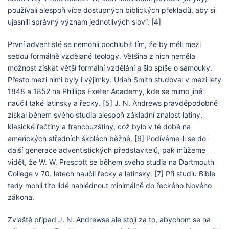
používali alespoň více dostupných biblických překladů, aby si
ujasnili správný význam jednotlivých slov“. [4]
První adventisté se nemohli pochlubit tím, že by měli mezi
sebou formálně vzdělané teology. Většina z nich neměla
možnost získat větší formální vzdělání a šlo spíše o samouky.
Přesto mezi nimi byly i výjimky. Uriah Smith studoval v mezi lety
1848 a 1852 na Phillips Exeter Academy, kde se mimo jiné
naučil také latinsky a řecky. [5] J. N. Andrews pravděpodobně
získal během svého studia alespoň základní znalost latiny,
klasické řečtiny a francouzštiny, což bylo v té době na
amerických středních školách běžné. [6] Podíváme-li se do
další generace adventistických představitelů, pak můžeme
vidět, že W. W. Prescott se během svého studia na Dartmouth
College v 70. letech naučil řecky a latinsky. [7] Při studiu Bible
tedy mohli tito lidé nahlédnout minimálně do řeckého Nového
zákona.
Zvláště případ J. N. Andrewse ale stojí za to, abychom se na