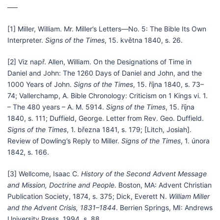
—–
[1] Miller, William. Mr. Miller’s Letters—No. 5: The Bible Its Own
Interpreter.
Signs of the Times
, 15. května 1840, s. 26.
[2] Viz např. Allen, William. On the Designations of Time in
Daniel and John: The 1260 Days of Daniel and John, and the
1000 Years of John.
Signs of the Times
, 15. října 1840, s. 73–
74; Vallerchamp, A. Bible Chronology: Criticism on 1 Kings vi. 1.
– The 480 years – A. M. 5914.
Signs of the Times
, 15. října
1840, s. 111; Duffield, George. Letter from Rev. Geo. Duffield.
Signs of the Times
, 1. března 1841, s. 179; [Litch, Josiah].
Review of Dowling’s Reply to Miller.
Signs of the Times
, 1. února
1842, s. 166.
[3] Wellcome, Isaac C.
History of the Second Advent Message
and Mission, Doctrine and People
. Boston, MA: Advent Christian
Publication Society, 1874, s. 375; Dick, Everett N.
William Miller
and the Advent Crisis, 1831–1844
. Berrien Springs, MI: Andrews
University Press, 1994, s. 88.