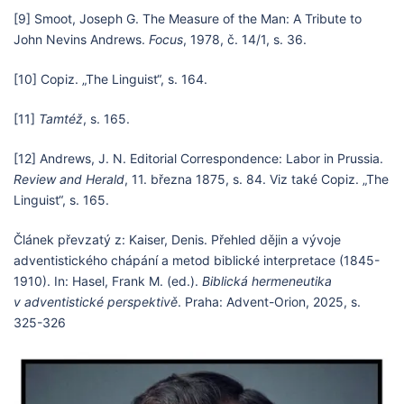
[9] Smoot, Joseph G. The Measure of the Man: A Tribute to
John Nevins Andrews.
Focus
, 1978, č. 14/1, s. 36.
[10] Copiz. „The Linguist“, s. 164.
[11]
Tamtéž
, s. 165.
[12] Andrews, J. N. Editorial Correspondence: Labor in Prussia.
Review and Herald
, 11. března 1875, s. 84. Viz také Copiz. „The
Linguist“, s. 165.
Článek převzatý z: Kaiser, Denis. Přehled dějin a vývoje
adventistického chápání a metod biblické interpretace (1845-
1910). In: Hasel, Frank M. (ed.).
Biblická hermeneutika
v adventistické perspektivě
. Praha: Advent-Orion, 2025, s.
325-326