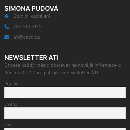
SIMONA PUDOVÁ
Studijní oddělení
737 200 022
ati@casd.cz
NEWSLETTER ATI
Chcete každý měsíc dostávat nejnovější informace o
dění na ATI? Zaregistrujte si newsletter ATI.
Příjmení
Jméno
Email