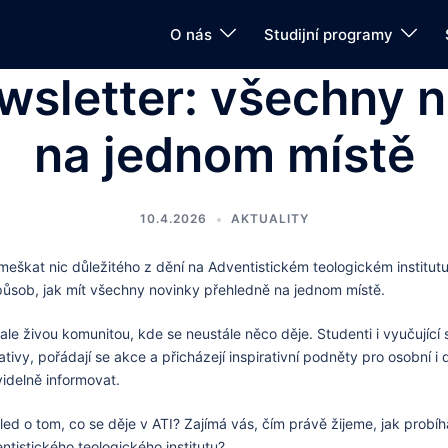
O nás
Studijní programy
wsletter: všechny 
na jednom místě
10.4.2026
AKTUALITY
eškat nic důležitého z dění na Adventistickém teologickém institutu
působ, jak mít všechny novinky přehledně na jednom místě.
 ale živou komunitou, kde se neustále něco děje. Studenti i vyučující
iativy, pořádají se akce a přicházejí inspirativní podněty pro osobní i
delně informovat.
led o tom, co se děje v ATI? Zajímá vás, čím právě žijeme, jak probí
tistického teologického institutu?