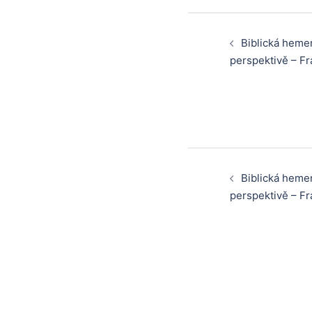
Post
Biblická hemen
navigati
perspektivě – Fr
Post
Biblická hemen
navigati
perspektivě – Fr