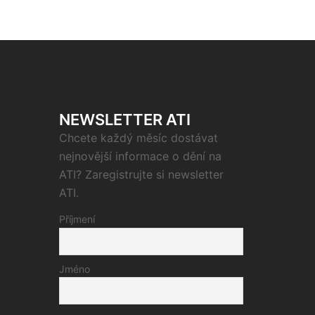
NEWSLETTER ATI
Chcete každý měsíc dostávat
nejnovější informace o dění na
ATI? Zaregistrujte si newsletter
ATI.
Příjmení
Jméno