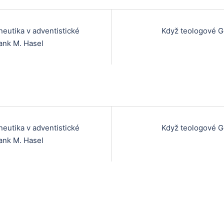
eutika v adventistické
Když teologové 
on
ank M. Hasel
eutika v adventistické
Když teologové 
on
ank M. Hasel