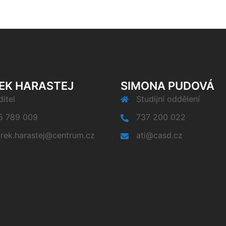
EK HARASTEJ
SIMONA PUDOVÁ
itel
Studijní oddělení
5 789 009
737 200 022
rek.harastej@centrum.cz
ati@casd.cz