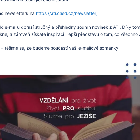
ho newsletteru na
https://ati.casd.cz/newsletter/
.
e-mailu dorazí stručný a přehledný souhrn novinek z ATI. Díky tomu
e, a zároveň získáte inspiraci i lepší představu o tom, co všechno A
 – těšíme se, že budeme součástí vaší e-mailové schránky!