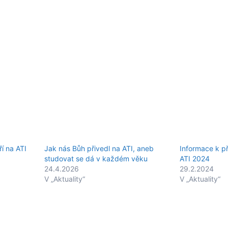
í na ATI
Jak nás Bůh přivedl na ATI, aneb
Informace k př
studovat se dá v každém věku
ATI 2024
24.4.2026
29.2.2024
V „Aktuality“
V „Aktuality“