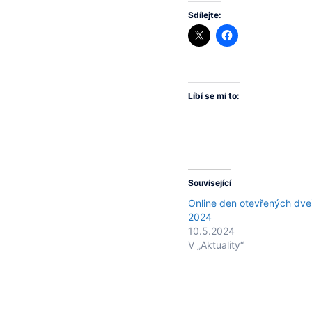
Sdílejte:
Líbí se mi to:
Související
Online den otevřených dveř
2024
10.5.2024
V „Aktuality“