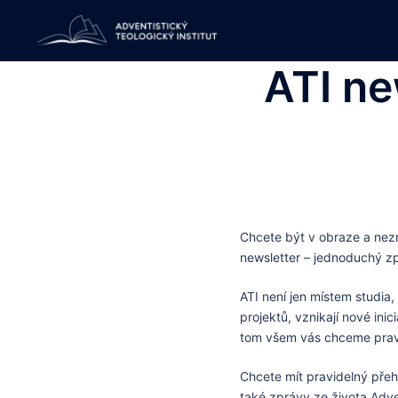
Skip
to
content
ATI ne
Chcete být v obraze a nezm
newsletter – jednoduchý z
ATI není jen místem studia,
projektů, vznikají nové inic
tom všem vás chceme pravi
Chcete mít pravidelný přeh
také zprávy ze života Adven