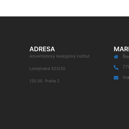
ADRESA
MAR
Adventistický teologický institut
Řed
77
Londýnská 623/30
ma
120 00 Praha 2