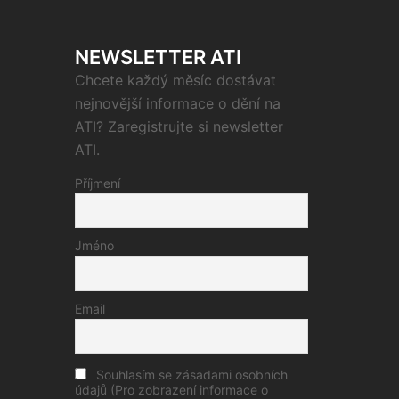
NEWSLETTER ATI
Chcete každý měsíc dostávat
nejnovější informace o dění na
ATI? Zaregistrujte si newsletter
ATI.
Příjmení
Jméno
Email
Souhlasím se zásadami osobních
údajů (Pro zobrazení informace o