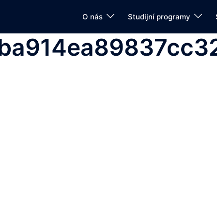
O nás
Studijní programy
ba914ea89837cc32