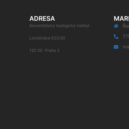
ADRESA
MAR
Adventistický teologický institut
Řed
77
Londýnská 623/30
ma
120 00 Praha 2