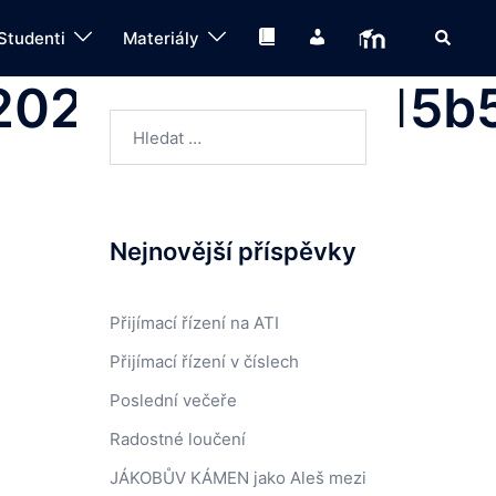
Search
Knihovna
IS
Moodle
Studenti
Materiály
02a7f1037dee15b
Vyhledávání
Nejnovější příspěvky
Přijímací řízení na ATI
Přijímací řízení v číslech
Poslední večeře
Radostné loučení
JÁKOBŮV KÁMEN jako Aleš mezi