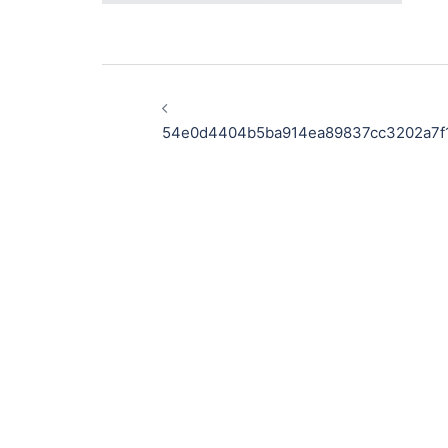
Post
navigation
54e0d4404b5ba914ea89837cc3202a7f