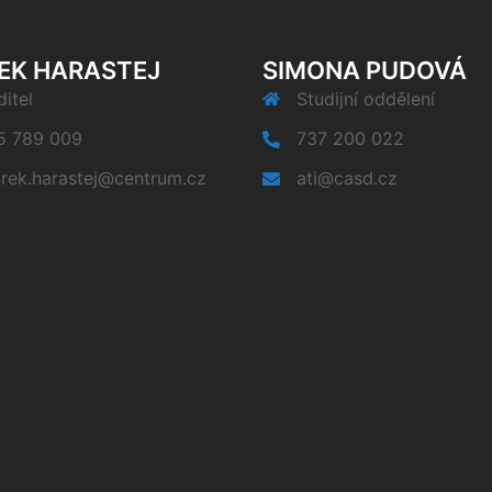
EK HARASTEJ
SIMONA PUDOVÁ
itel
Studijní oddělení
5 789 009
737 200 022
rek.harastej@centrum.cz
ati@casd.cz