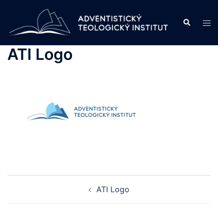
Skip
to
Search
Tog
content
men
ATI Logo
Post
ATI Logo
navigation