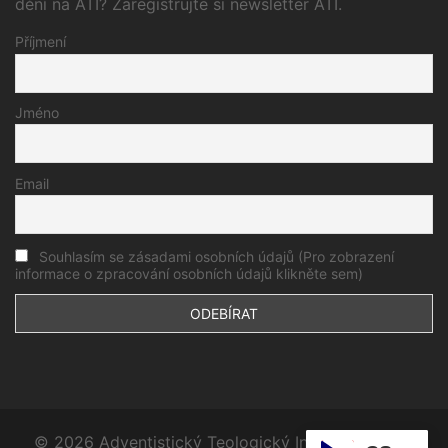
dění na ATI? Zaregistrujte si newsletter ATI.
Příjmení
Jméno
Email
Souhlasím se zásadami osobních údajů (Pro zobrazení
informace o zpracování osobních údajů klikněte sem)
© 2026 Adventistický Teologický Institut. Proudly