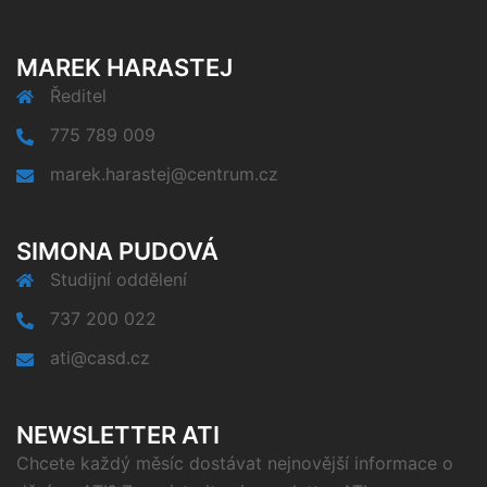
MAREK HARASTEJ
Ředitel
775 789 009
marek.harastej@centrum.cz
SIMONA PUDOVÁ
Studijní oddělení
737 200 022
ati@casd.cz
NEWSLETTER ATI
Chcete každý měsíc dostávat nejnovější informace o