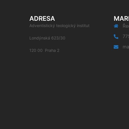
ADRESA
MAR
Adventistický teologický institut
Řed
77
Londýnská 623/30
ma
120 00 Praha 2