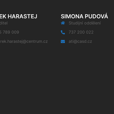
EK HARASTEJ
SIMONA PUDOVÁ
itel
Studijní oddělení
5 789 009
737 200 022
rek.harastej@centrum.cz
ati@casd.cz