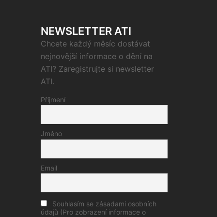
NEWSLETTER ATI
Chcete každý měsíc dostávat
nejnovější informace o dění na
ATI? Zaregistrujte si newsletter
ATI.
Příjmení
Jméno
Email
Souhlasím se zásadami osobních
údajů (Pro zobrazení informace o