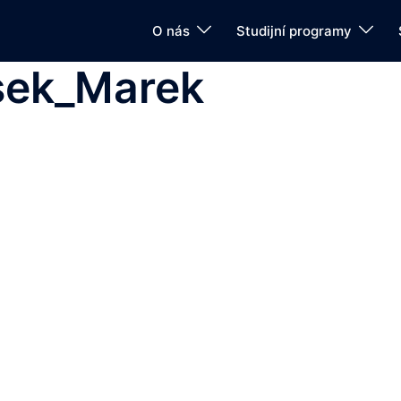
O nás
Studijní programy
sek_Marek