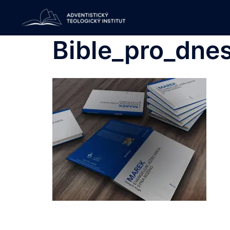
Skip
to
content
Bible_pro_dne