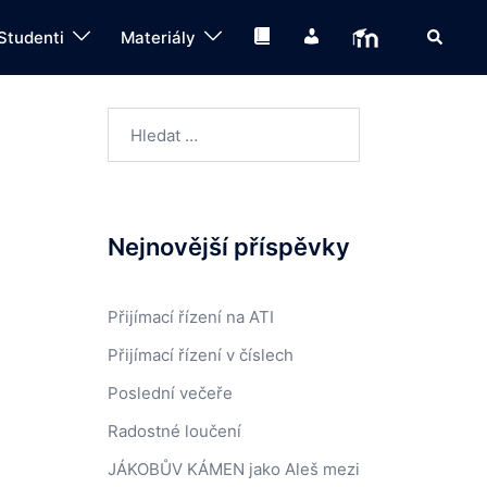
Search
Knihovna
IS
Moodle
Studenti
Materiály
Vyhledávání
Nejnovější příspěvky
Přijímací řízení na ATI
Přijímací řízení v číslech
Poslední večeře
Radostné loučení
JÁKOBŮV KÁMEN jako Aleš mezi