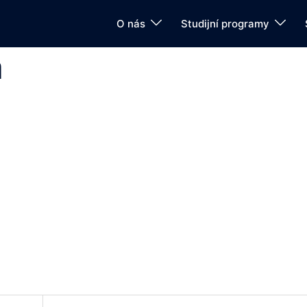
O nás
Studijní programy
a