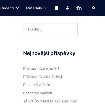
Search
Knihovna
IS
Moodle
Studenti
Materiály
Vyhledávání
Nejnovější příspěvky
Přijímací řízení na ATI
Přijímací řízení v číslech
Poslední večeře
Radostné loučení
JÁKOBŮV KÁMEN jako Aleš mezi