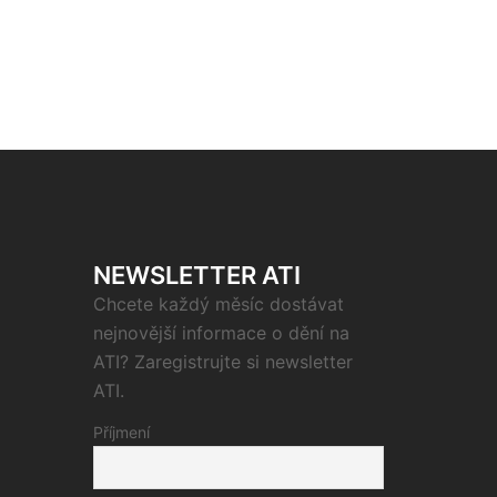
NEWSLETTER ATI
Chcete každý měsíc dostávat
nejnovější informace o dění na
ATI? Zaregistrujte si newsletter
ATI.
Příjmení