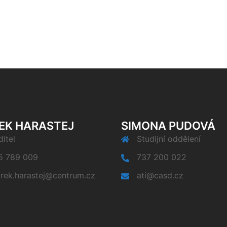
EK HARASTEJ
SIMONA PUDOVÁ
itel
Studijní oddělení
5 789 009
737 200 022
rek.harastej@centrum.cz
ati@casd.cz