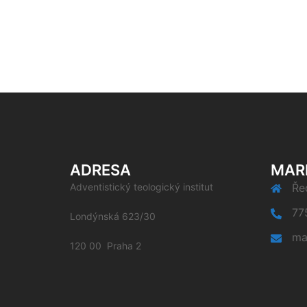
ADRESA
MAR
Adventistický teologický institut
Řed
77
Londýnská 623/30
ma
120 00 Praha 2