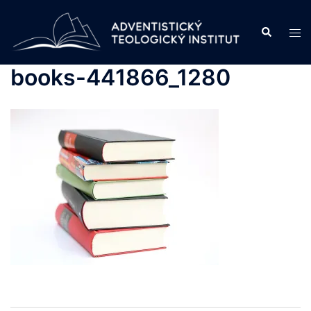
Skip
to
Search
Tog
content
men
books-441866_1280