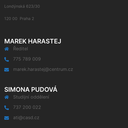
Londýnská 623/30
120 00 Praha 2
MAREK HARASTEJ
Ředitel
775 789 009
marek.harastej@centrum.cz
SIMONA PUDOVÁ
Studijní oddělení
737 200 022
ati@casd.cz