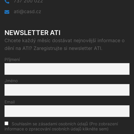
737 200 022
ati@casd.cz
NEWSLETTER ATI
Chcete každý měsíc dostávat nejnovější informace o
dění na ATI? Zaregistrujte si newsletter ATI.
Příjmení
Jméno
Email
Souhlasím se zásadami osobních údajů (Pro zobrazení
informace o zpracování osobních údajů klikněte sem)