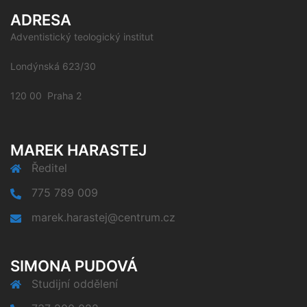
ADRESA
Adventistický teologický institut
Londýnská 623/30
120 00 Praha 2
MAREK HARASTEJ
Ředitel
775 789 009
marek.harastej@centrum.cz
SIMONA PUDOVÁ
Studijní oddělení