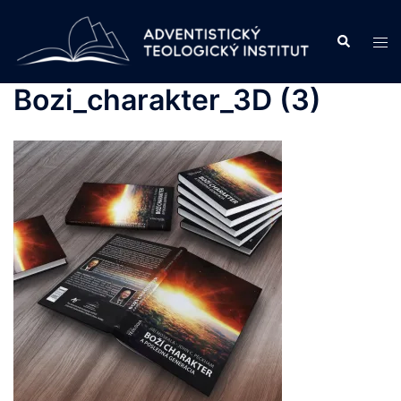
Skip
to
Search
Tog
content
men
Bozi_charakter_3D (3)