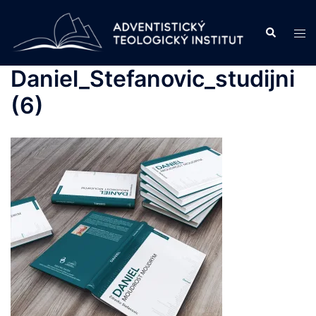
Skip
to
Search
Tog
content
men
Daniel_Stefanovic_studijni
(6)