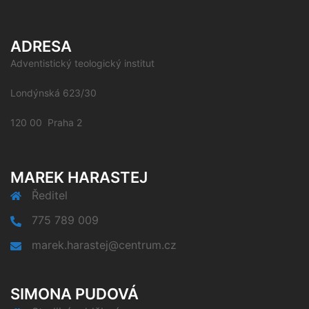
ADRESA
Adventistický teologický institut
Londýnská 623/30
120 00 Praha 2
MAREK HARASTEJ
Ředitel
775 789 009
marek.harastej@centrum.cz
SIMONA PUDOVÁ