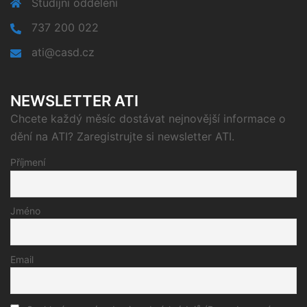
Studijní oddělení
737 200 022
ati@casd.cz
NEWSLETTER ATI
Chcete každý měsíc dostávat nejnovější informace o
dění na ATI? Zaregistrujte si newsletter ATI.
Příjmení
Jméno
Email