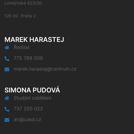
Londýnská 623/30
120 00 Praha 2
MAREK HARASTEJ
Ředitel
775 789 009
marek.harastej@centrum.cz
SIMONA PUDOVÁ
Studijní oddělení
737 200 022
ati@casd.cz