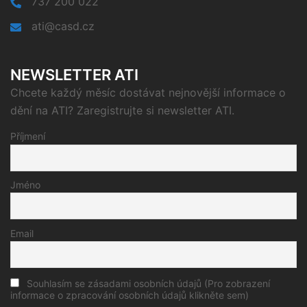
737 200 022
ati@casd.cz
NEWSLETTER ATI
Chcete každý měsíc dostávat nejnovější informace o
dění na ATI? Zaregistrujte si newsletter ATI.
Příjmení
Jméno
Email
Souhlasím se zásadami osobních údajů (Pro zobrazení
informace o zpracování osobních údajů klikněte sem)