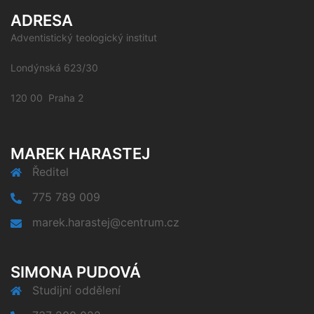
ADRESA
Adventistický teologický institut
Londýnská 623/30
120 00 Praha 2
MAREK HARASTEJ
Ředitel
775 789 009
marek.harastej@centrum.cz
SIMONA PUDOVÁ
Studijní oddělení