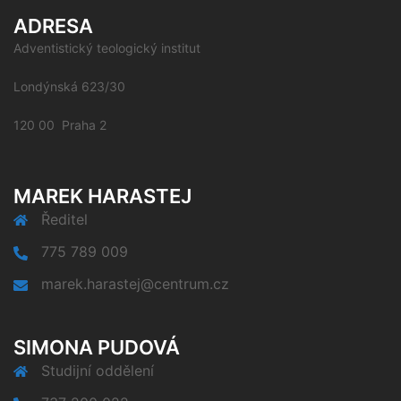
ADRESA
Adventistický teologický institut
Londýnská 623/30
120 00 Praha 2
MAREK HARASTEJ
Ředitel
775 789 009
marek.harastej@centrum.cz
SIMONA PUDOVÁ
Studijní oddělení