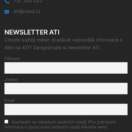
737 200 022
ati@casd.cz
NEWSLETTER ATI
Chcete každý měsíc dostávat nejnovější informace o
dění na ATI? Zaregistrujte si newsletter ATI.
Příjmení
Jméno
Email
Souhlasím se zásadami osobních údajů (Pro zobrazení
informace o zpracování osobních údajů klikněte sem)