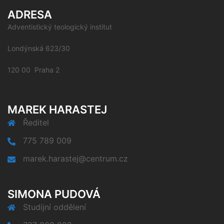
ADRESA
Adventistický teologický institut
Londýnská 623/30
120 00 Praha 2
MAREK HARASTEJ
Ředitel
775 789 009
marek.harastej@centrum.cz
SIMONA PUDOVÁ
Studijní oddělení