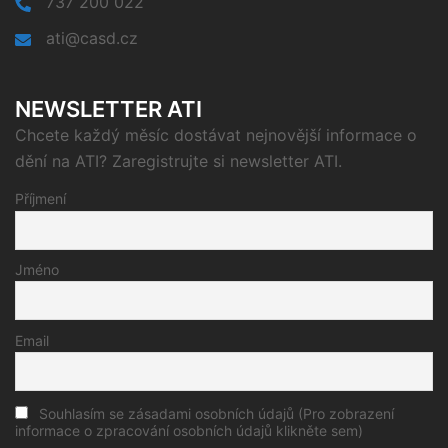
737 200 022
ati@casd.cz
NEWSLETTER ATI
Chcete každý měsíc dostávat nejnovější informace o
dění na ATI? Zaregistrujte si newsletter ATI.
Příjmení
Jméno
Email
Souhlasím se zásadami osobních údajů (Pro zobrazení
informace o zpracování osobních údajů klikněte sem)