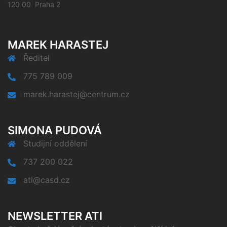
120 00 Praha 2
MAREK HARASTEJ
Ředitel
775 789 009
marek.harastej@centrum.cz
SIMONA PUDOVÁ
Studijní oddělení
737 200 022
ati@casd.cz
NEWSLETTER ATI