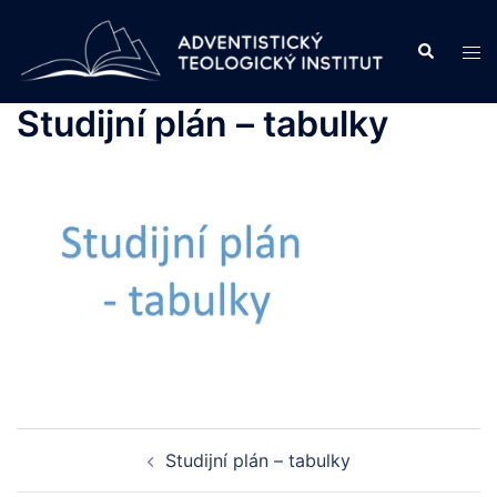
Skip
to
Search
Tog
content
men
Studijní plán – tabulky
Post
Studijní plán – tabulky
navigation