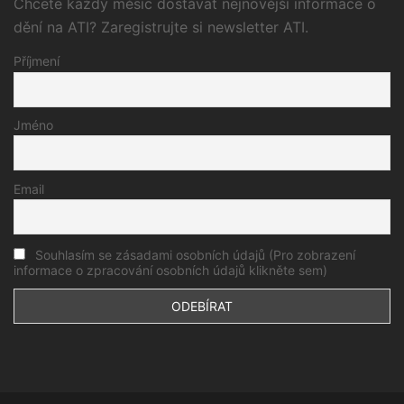
Chcete každý měsíc dostávat nejnovější informace o
dění na ATI? Zaregistrujte si newsletter ATI.
Příjmení
Jméno
Email
Souhlasím se zásadami osobních údajů (Pro zobrazení
informace o zpracování osobních údajů klikněte sem)