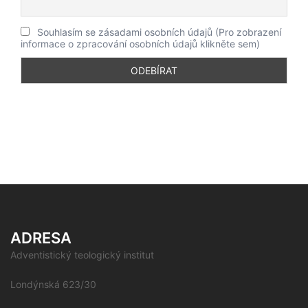
Souhlasím se zásadami osobních údajů (Pro zobrazení
informace o zpracování osobních údajů klikněte sem)
ADRESA
Adventistický teologický institut
Londýnská 623/30