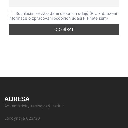
Souhlasím se zásadami osobních údajů (Pro zobrazení
informace o zpracování osobních údajů klikněte sem)
ADRESA
Adventistický teologický institut
Londýnská 623/30