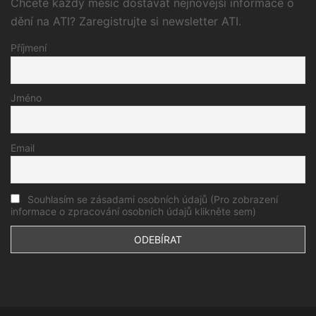
Chcete každý měsíc dostávat nejnovější informace o
dění na ATI? Zaregistrujte si newsletter ATI.
Příjmení
Jméno
Email
Souhlasím se zásadami osobních údajů (Pro zobrazení
informace o zpracování osobních údajů klikněte sem)