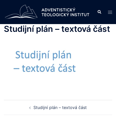
Skip
to
Search
Tog
content
men
Studijní plán – textová část
Post
Studijní plán – textová část
navigation