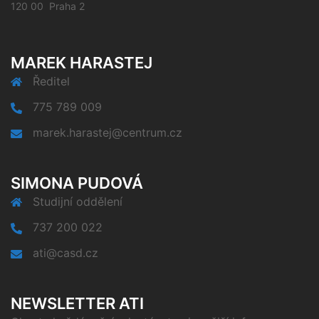
120 00 Praha 2
MAREK HARASTEJ
Ředitel
775 789 009
marek.harastej@centrum.cz
SIMONA PUDOVÁ
Studijní oddělení
737 200 022
ati@casd.cz
NEWSLETTER ATI