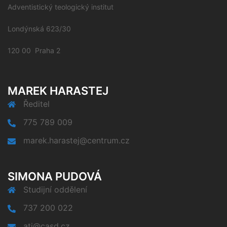
Adventistický teologický institut
Londýnská 623/30
120 00 Praha 2
MAREK HARASTEJ
Ředitel
775 789 009
marek.harastej@centrum.cz
SIMONA PUDOVÁ
Studijní oddělení
737 200 022
ati@casd.cz