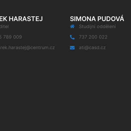
EK HARASTEJ
SIMONA PUDOVÁ
itel
Studijní oddělení
5 789 009
737 200 022
rek.harastej@centrum.cz
ati@casd.cz