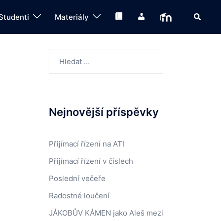
Search
Knihovna
IS
Moodle
Studenti
Materiály
Vyhledávání
Nejnovější příspěvky
Přijímací řízení na ATI
Přijímací řízení v číslech
Poslední večeře
Radostné loučení
JÁKOBŮV KÁMEN jako Aleš mezi