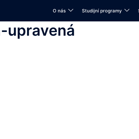
O nás
Studijní programy
n-upravená