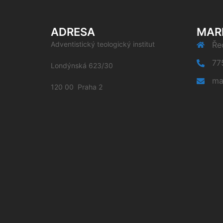
ADRESA
MAR
Adventistický teologický institut
Řed
77
Londýnská 623/30
ma
120 00 Praha 2