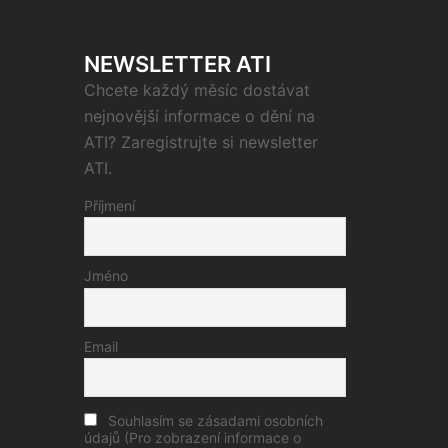
NEWSLETTER ATI
Chcete každý měsíc dostávat
nejnovější informace o dění na
ATI? Zaregistrujte si newsletter
ATI.
Příjmení
Jméno
Email
Souhlasím se zásadami osobních
údajů (Pro zobrazení informace o