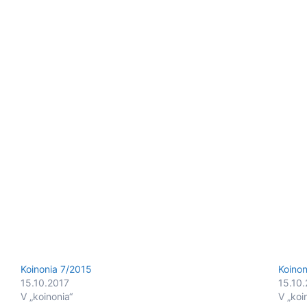
Koinonia 7/2015
Koino
15.10.2017
15.10
V „koinonia“
V „koi