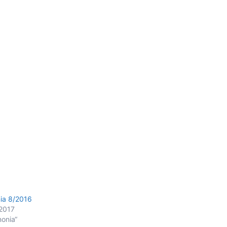
nia 8/2016
.2017
nonia“