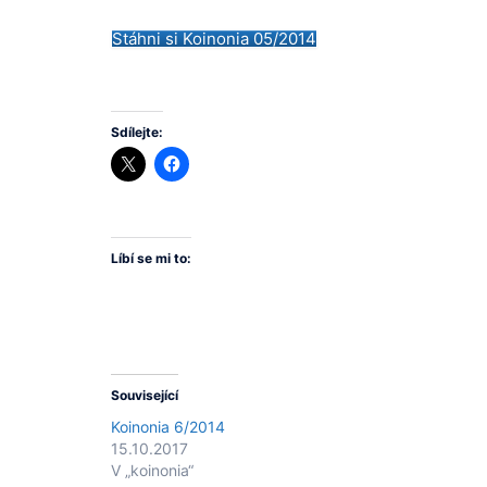
Stáhni si Koinonia 05/2014
Sdílejte:
Líbí se mi to:
Související
Koinonia 6/2014
15.10.2017
V „koinonia“