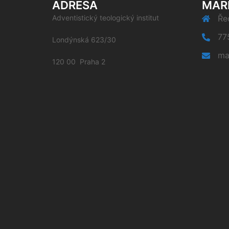
ADRESA
MAR
Adventistický teologický institut
Řed
77
Londýnská 623/30
ma
120 00 Praha 2