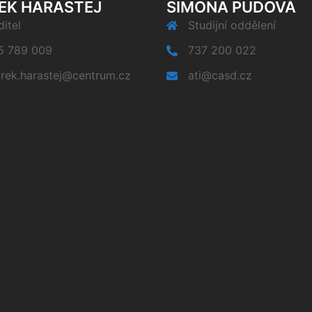
EK HARASTEJ
SIMONA PUDOVÁ
itel
Studijní oddělení
5 789 009
737 200 022
rek.harastej@centrum.cz
ati@casd.cz