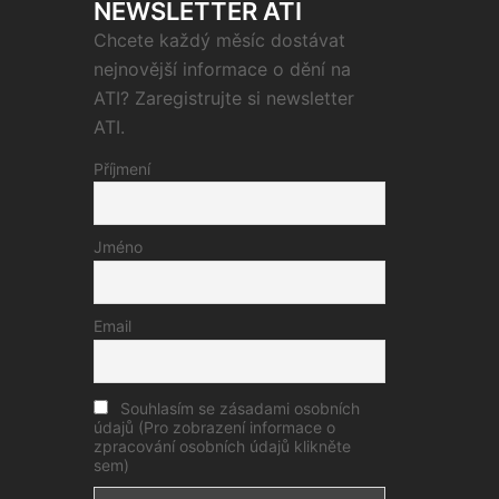
NEWSLETTER ATI
Chcete každý měsíc dostávat
nejnovější informace o dění na
ATI? Zaregistrujte si newsletter
ATI.
Příjmení
Jméno
Email
Souhlasím se zásadami osobních
údajů (Pro zobrazení informace o
zpracování osobních údajů klikněte
sem)