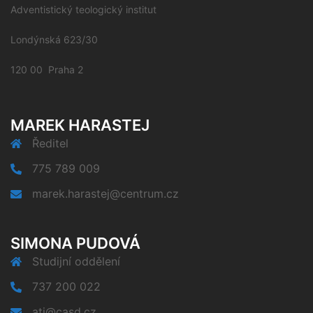
Adventistický teologický institut
Londýnská 623/30
120 00 Praha 2
MAREK HARASTEJ
Ředitel
775 789 009
marek.harastej@centrum.cz
SIMONA PUDOVÁ
Studijní oddělení
737 200 022
ati@casd.cz