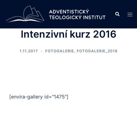
Skip
to
Search
Tog
content
men
Intenzivní kurz 2016
1.11.2017
FOTOGALERIE
,
FOTOGALERIE_2016
[envira-gallery id="1475"]