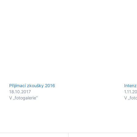
Přijímací zkoušky 2016
Intenz
18.10.2017
1.11.2
V „fotogalerie“
V „fot