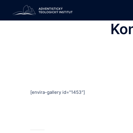
Skip
to
content
Kon
[envira-gallery id="1453"]