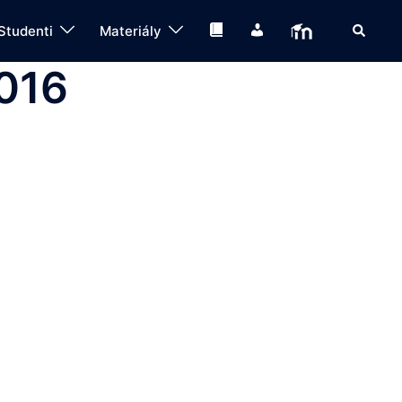
Search
Knihovna
IS
Moodle
Studenti
Materiály
2016