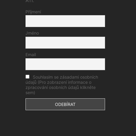
ATI.
Příjmení
Jméno
Email
Souhlasím se zásadami osobních
údajů (Pro zobrazení informace o
zpracování osobních údajů klikněte
sem)