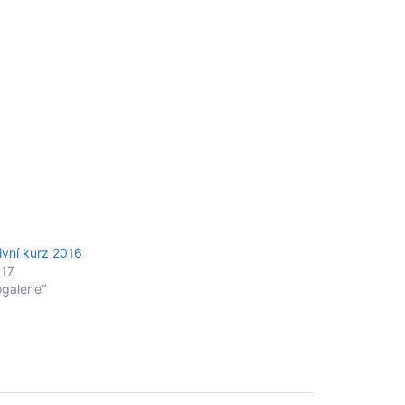
ivní kurz 2016
017
ogalerie“