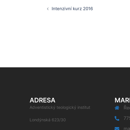
Post
Intenzivní kurz 2016
navigation
ADRESA
MAR
Adventistický teologický institut
Řed
77
Londýnská 623/30
ma