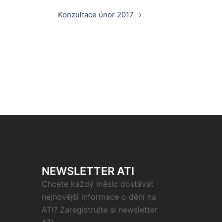
Konzultace únor 2017
NEWSLETTER ATI
Chcete každý měsíc dostávat
nejnovější informace o dění na
ATI? Zaregistrujte si newsletter