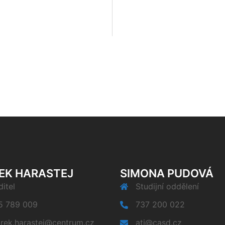
EK HARASTEJ
SIMONA PUDOVÁ
itel
Studijní oddělení
5 789 009
737 200 022
rek.harastej@centrum.cz
ati@casd.cz