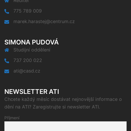
Ředitel
775 789 009
marek.harastej@centrum.cz
SIMONA PUDOVÁ
Studijní oddělení
737 200 022
ati@casd.cz
NEWSLETTER ATI
Chcete každý měsíc dostávat nejnovější informace o
dění na ATI? Zaregistrujte si newsletter ATI.
Příjmení