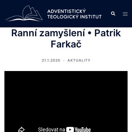
Skip
to
Search
Tog
content
men
Ranní zamyšlení • Patrik
Farkač
21.1.2020
AKTUALITY