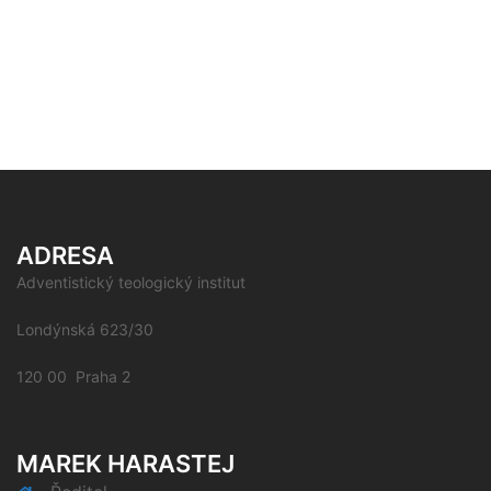
ADRESA
Adventistický teologický institut
Londýnská 623/30
120 00 Praha 2
MAREK HARASTEJ